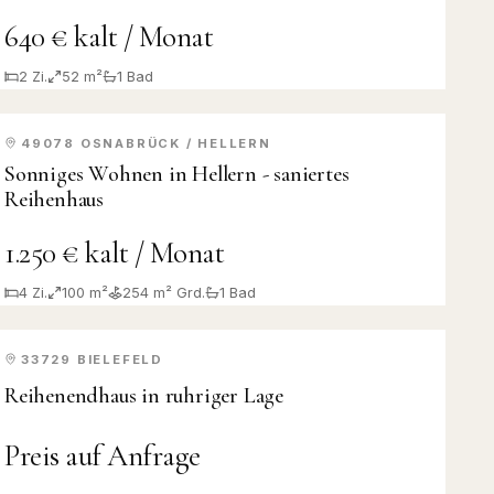
640 € kalt / Monat
2
Zi.
52 m²
1
Bad
49078
OSNABRÜCK / HELLERN
VERMIETET
Sonniges Wohnen in Hellern - saniertes
Reihenhaus
1.250 € kalt / Monat
4
Zi.
100 m²
254
m² Grd.
1
Bad
33729
BIELEFELD
VERKAUFT
Reihenendhaus in ruhriger Lage
Preis auf Anfrage