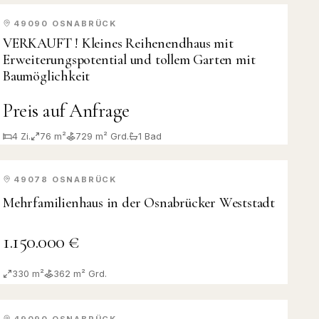
49090
OSNABRÜCK
VERKAUFT
VERKAUFT ! Kleines Reihenendhaus mit
Erweiterungspotential und tollem Garten mit
Baumöglichkeit
Preis auf Anfrage
4
Zi.
76 m²
729
m² Grd.
1
Bad
49078
OSNABRÜCK
KAUF
Mehrfamilienhaus in der Osnabrücker Weststadt
1.150.000 €
330 m²
362
m² Grd.
49090
OSNABRÜCK