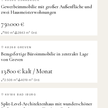
KAUF
Gewerbeimmobilie mit großer Außenfläche und
zwei Hausmeisterwohnungen
750.000 €
190 m²
2843
m² Grd.
48268
GREVEN
MIETE
Bezugsfertige Büroimmobilie in zentraler Lage
von Greven
13.800 € kalt / Monat
2.506 m²
4019
m² Grd.
49186
BAD IBURG
KAUF
Split-Level-Architektenhaus mit wunderschöner