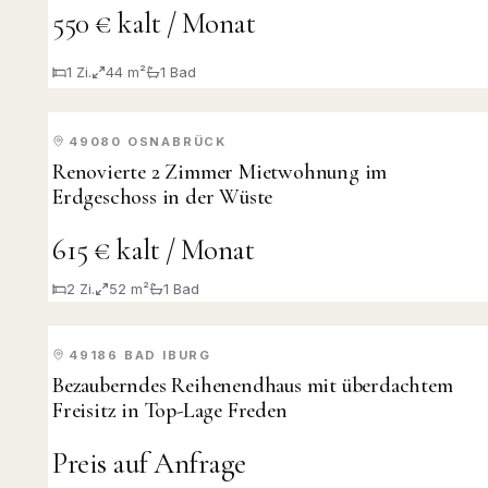
550 € kalt / Monat
1
Zi.
44 m²
1
Bad
49080
OSNABRÜCK
VERMIETET
Renovierte 2 Zimmer Mietwohnung im
Erdgeschoss in der Wüste
615 € kalt / Monat
2
Zi.
52 m²
1
Bad
49186
BAD IBURG
VERKAUFT
Bezauberndes Reihenendhaus mit überdachtem
Freisitz in Top-Lage Freden
Preis auf Anfrage