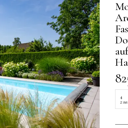
Mo
Ar
Fa
Do
au
Ha
82
4
ZIM