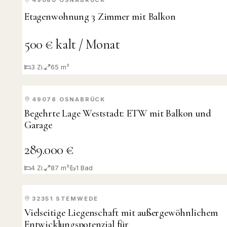
VERMIETET
Etagenwohnung 3 Zimmer mit Balkon
500 € kalt / Monat
3
Zi.
65 m²
49078
OSNABRÜCK
KAUF
Begehrte Lage Weststadt: ETW mit Balkon und
Garage
289.000 €
4
Zi.
87 m²
1
Bad
32351
STEMWEDE
KAUF
Vielseitige Liegenschaft mit außergewöhnlichem
Entwicklungspotenzial für