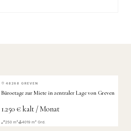
48268
GREVEN
MIETE
Büroetage zur Miete in zentraler Lage von Greven
1.250 € kalt / Monat
250 m²
4019
m² Grd.