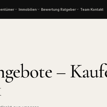
gentümer
Immobilien
Bewertung
Ratgeber
Team
Kontakt
einschätzung in 2 Minuten –
Gesamtübersicht aller aktuellen
Immobilienlexikon A–Z
Fachbegriffe verständlich erklä
ienangebote
rbindlich.
Angebote.
 Kauf
Immobilienbewertung
Angebote Miete
lien zum Erwerb.
Aktuelle Mietangebote.
Kostenlose, marktgerechte
Einschätzung.
mmobilien
Pflegeimmobilien
l, Produktion,
Investment in
ngebote – Kauf
Bauträgerservice
Pflegeapartments.
Komplette Vermarktung
neuer Bauvorhaben.
chaftliche
Immobilientausch
en
Verkauf und Neukauf in einem
k
, Forstflächen.
Zug.
Horses & Dreams
Pferdeimmobilien und
rung
Reitanlagen.
uss, Forward,
ner.