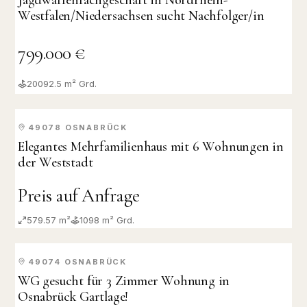
Jagdwaffenfachgeschäft in Nordrhein-
Westfalen/Niedersachsen sucht Nachfolger/in
799.000 €
20092.5
m² Grd.
49078
OSNABRÜCK
VERKAUFT
Elegantes Mehrfamilienhaus mit 6 Wohnungen in
der Weststadt
Preis auf Anfrage
579.57 m²
1098
m² Grd.
49074
OSNABRÜCK
VERMIETET
WG gesucht für 3 Zimmer Wohnung in
Osnabrück Gartlage!