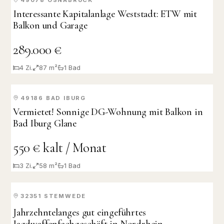
KAUF
Interessante Kapitalanlage Weststadt: ETW mit
Balkon und Garage
289.000 €
4
Zi.
87 m²
1
Bad
49186
BAD IBURG
VERMIETET
Vermietet! Sonnige DG-Wohnung mit Balkon in
Bad Iburg Glane
550 € kalt / Monat
3
Zi.
58 m²
1
Bad
32351
STEMWEDE
KAUF
Jahrzehntelanges gut eingeführtes