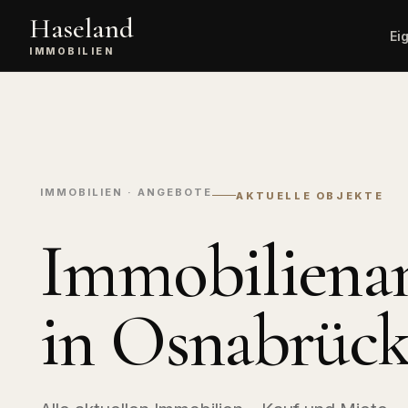
Haseland
Ei
IMMOBILIEN
Kostenlose
Alle
Wert
Bewertung
Immobil
unve
Immobilienverkauf
Angebote
Vermittlung,
Wohnimmobi
Vertragsabschluss,
IMMOBILIEN · ANGEBOTE
AKTUELLE OBJEKTE
Übergabe.
Gewerbei
Büro, Hande
Immobiliena
Exklusive
Logistik.
Serviceleistungen
Premium-Vermarktung mit
Landwirts
Mehrwert.
Immobili
in Osnabrüc
Höfe, Äcker
Sachverständigen-
Service
Finanzie
Gutachten und detaillierte
Bewertung.
KfW, Anschl
Budgetrech