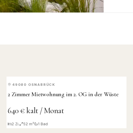
49080
OSNABRÜCK
MIETE
2 Zimmer Mietwohnung im 2. OG in der Wüste
640 € kalt / Monat
2
Zi.
52 m²
1
Bad