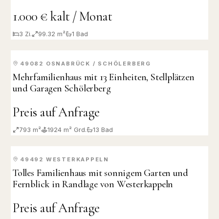
1.000 € kalt / Monat
3
Zi.
99.32 m²
1
Bad
49082
OSNABRÜCK / SCHÖLERBERG
VERKAUFT
Mehrfamilienhaus mit 13 Einheiten, Stellplätzen
und Garagen Schölerberg
Preis auf Anfrage
793 m²
1924
m² Grd.
13
Bad
49492
WESTERKAPPELN
VERKAUFT
Tolles Familienhaus mit sonnigem Garten und
Fernblick in Randlage von Westerkappeln
Preis auf Anfrage