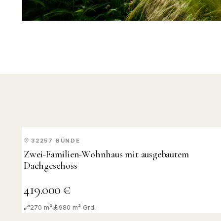
32257
BÜNDE
KAUF
Zwei-Familien-Wohnhaus mit ausgebautem
Dachgeschoss
419.000 €
270 m²
980
m² Grd.