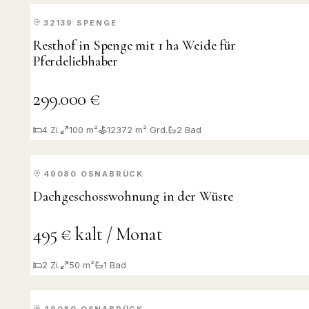
32139
SPENGE
KAUF
Resthof in Spenge mit 1 ha Weide für
Pferdeliebhaber
299.000 €
4
Zi.
100 m²
12372
m² Grd.
2
Bad
49080
OSNABRÜCK
VERMIETET
Dachgeschosswohnung in der Wüste
495 € kalt / Monat
2
Zi.
50 m²
1
Bad
49080
OSNABRÜCK