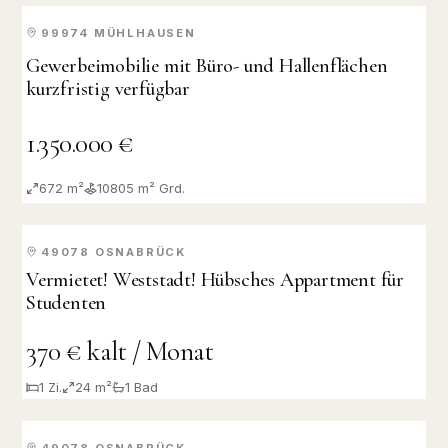
99974
MÜHLHAUSEN
KAUF
Gewerbeimobilie mit Büro- und Hallenflächen
kurzfristig verfügbar
1.350.000 €
672 m²
10805
m² Grd.
49078
OSNABRÜCK
VERMIETET
Vermietet! Weststadt! Hübsches Appartment für
Studenten
370 € kalt / Monat
1
Zi.
24 m²
1
Bad
49078
OSNABRÜCK