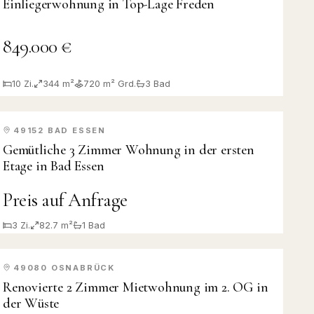
Einliegerwohnung in Top-Lage Freden
849.000 €
10
Zi.
344 m²
720
m² Grd.
3
Bad
49152
BAD ESSEN
VERMIETET
Gemütliche 3 Zimmer Wohnung in der ersten
Etage in Bad Essen
Preis auf Anfrage
3
Zi.
82.7 m²
1
Bad
49080
OSNABRÜCK
VERMIETET
Renovierte 2 Zimmer Mietwohnung im 2. OG in
der Wüste