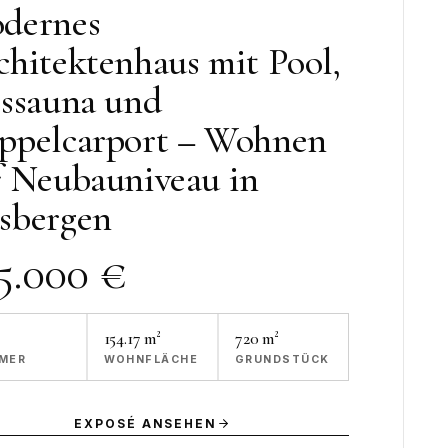
dernes
chitektenhaus mit Pool,
sssauna und
ppelcarport – Wohnen
f Neubauniveau in
sbergen
5.000 €
154.17 m²
720
m²
MER
WOHNFLÄCHE
GRUNDSTÜCK
EXPOSÉ ANSEHEN