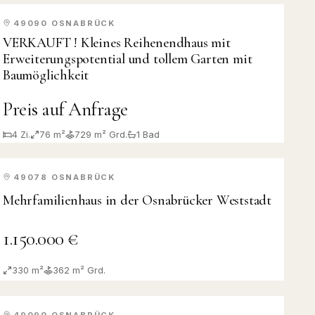
49090
OSNABRÜCK
VERKAUFT
VERKAUFT ! Kleines Reihenendhaus mit
Erweiterungspotential und tollem Garten mit
Baumöglichkeit
Preis auf Anfrage
4
Zi.
76 m²
729
m² Grd.
1
Bad
49078
OSNABRÜCK
KAUF
Mehrfamilienhaus in der Osnabrücker Weststadt
1.150.000 €
330 m²
362
m² Grd.
49090
OSNABRÜCK