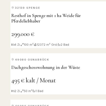
32139
SPENGE
KAUF
Resthof in Spenge mit 1 ha Weide für
Pferdeliebhaber
299.000 €
4
Zi.
100 m²
12372
m² Grd.
2
Bad
49080
OSNABRÜCK
VERMIETET
Dachgeschosswohnung in der Wüste
495 € kalt / Monat
2
Zi.
50 m²
1
Bad
49080
OSNABRÜCK