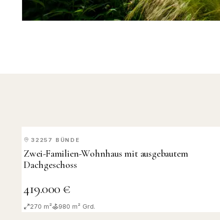
32257
BÜNDE
KAUF
Zwei-Familien-Wohnhaus mit ausgebautem
Dachgeschoss
419.000 €
270 m²
980
m² Grd.