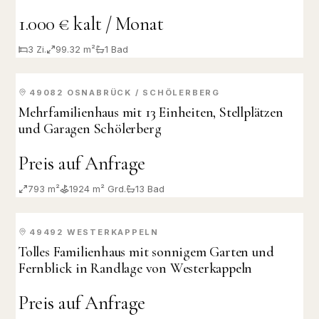
1.000 € kalt / Monat
3
Zi.
99.32 m²
1
Bad
49082
OSNABRÜCK / SCHÖLERBERG
VERKAUFT
Mehrfamilienhaus mit 13 Einheiten, Stellplätzen
und Garagen Schölerberg
Preis auf Anfrage
793 m²
1924
m² Grd.
13
Bad
49492
WESTERKAPPELN
VERKAUFT
Tolles Familienhaus mit sonnigem Garten und
Fernblick in Randlage von Westerkappeln
Preis auf Anfrage