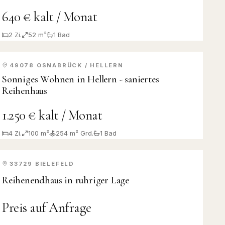
640 € kalt / Monat
2
Zi.
52 m²
1
Bad
49078
OSNABRÜCK / HELLERN
VERMIETET
Sonniges Wohnen in Hellern - saniertes
Reihenhaus
1.250 € kalt / Monat
4
Zi.
100 m²
254
m² Grd.
1
Bad
33729
BIELEFELD
VERKAUFT
Reihenendhaus in ruhriger Lage
Preis auf Anfrage