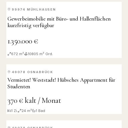
99974
MÜHLHAUSEN
KAUF
Gewerbeimobilie mit Büro- und Hallenflächen
kurzfristig verfügbar
1.350.000 €
672 m²
10805
m² Grd.
49078
OSNABRÜCK
VERMIETET
Vermietet! Weststadt! Hübsches Appartment für
Studenten
370 € kalt / Monat
1
Zi.
24 m²
1
Bad
49078
OSNABRÜCK