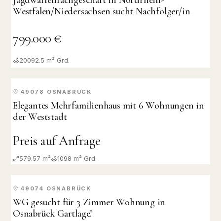
Jagdwaffenfachgeschäft in Nordrhein-
Westfalen/Niedersachsen sucht Nachfolger/in
799.000 €
20092.5
m² Grd.
49078
OSNABRÜCK
VERKAUFT
Elegantes Mehrfamilienhaus mit 6 Wohnungen in
der Weststadt
Preis auf Anfrage
579.57 m²
1098
m² Grd.
49074
OSNABRÜCK
VERMIETET
WG gesucht für 3 Zimmer Wohnung in
Osnabrück Gartlage!