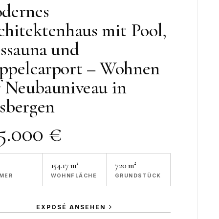
dernes
chitektenhaus mit Pool,
sssauna und
ppelcarport – Wohnen
f Neubauniveau in
sbergen
5.000 €
154.17 m²
720
m²
MER
WOHNFLÄCHE
GRUNDSTÜCK
EXPOSÉ ANSEHEN