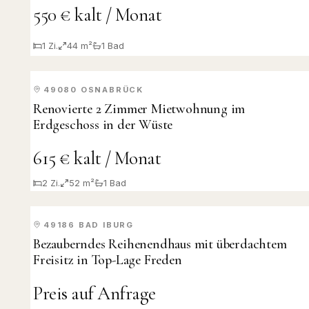
550 € kalt / Monat
1
Zi.
44 m²
1
Bad
49080
OSNABRÜCK
VERMIETET
Renovierte 2 Zimmer Mietwohnung im
Erdgeschoss in der Wüste
615 € kalt / Monat
2
Zi.
52 m²
1
Bad
49186
BAD IBURG
VERKAUFT
Bezauberndes Reihenendhaus mit überdachtem
Freisitz in Top-Lage Freden
Preis auf Anfrage