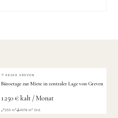
48268
GREVEN
MIETE
Büroetage zur Miete in zentraler Lage von Greven
1.250 € kalt / Monat
250 m²
4019
m² Grd.