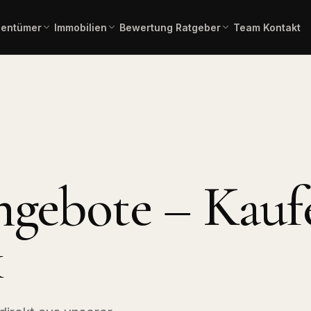
gentümer
Immobilien
Bewertung
Ratgeber
Team
Kontakt
einschätzung in 2 Minuten –
Gesamtübersicht aller aktuellen
Immobilienlexikon A–Z
Fachbegriffe verständlich erklä
ienangebote
rbindlich.
Angebote.
 Kauf
Immobilienbewertung
Angebote Miete
lien zum Erwerb.
Aktuelle Mietangebote.
Kostenlose, marktgerechte
Einschätzung.
mmobilien
Pflegeimmobilien
l, Produktion,
Investment in
ngebote – Kauf
Bauträgerservice
Pflegeapartments.
Komplette Vermarktung
neuer Bauvorhaben.
chaftliche
Immobilientausch
en
Verkauf und Neukauf in einem
k
, Forstflächen.
Zug.
Horses & Dreams
Pferdeimmobilien und
rung
Reitanlagen.
uss, Forward,
ner.