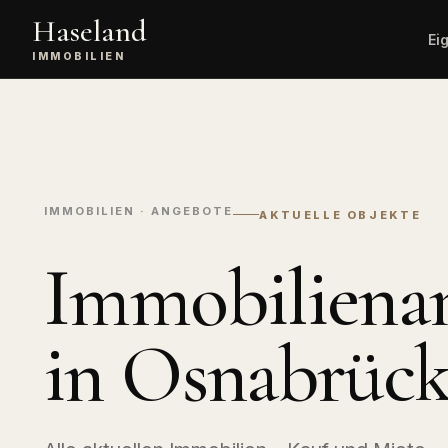
Haseland
Ei
IMMOBILIEN
Kostenlose
Alle
Wert
Bewertung
Immobil
unve
Immobilienverkauf
Angebote
Vermittlung,
Wohnimmobi
Vertragsabschluss,
IMMOBILIEN · ANGEBOTE
AKTUELLE OBJEKTE
Übergabe.
Gewerbei
Büro, Hande
Immobiliena
Exklusive
Logistik.
Serviceleistungen
Premium-Vermarktung mit
Landwirts
Mehrwert.
Immobili
in Osnabrüc
Höfe, Äcker
Sachverständigen-
Service
Finanzie
Gutachten und detaillierte
Bewertung.
KfW, Anschl
Budgetrech