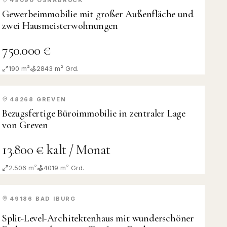
KAUF
Gewerbeimmobilie mit großer Außenfläche und
zwei Hausmeisterwohnungen
750.000 €
190 m²
2843
m² Grd.
48268
GREVEN
MIETE
Bezugsfertige Büroimmobilie in zentraler Lage
von Greven
13.800 € kalt / Monat
2.506 m²
4019
m² Grd.
49186
BAD IBURG
KAUF
Split-Level-Architektenhaus mit wunderschöner