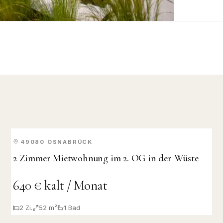
49080
OSNABRÜCK
MIETE
2 Zimmer Mietwohnung im 2. OG in der Wüste
640 € kalt / Monat
2
Zi.
52 m²
1
Bad