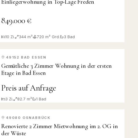
Einliegerwohnung in Top-Lage Freden
849.000 €
10
Zi.
344 m²
720
m² Grd.
3
Bad
49152
BAD ESSEN
VERMIETET
Gemütliche 3 Zimmer Wohnung in der ersten
Etage in Bad Essen
Preis auf Anfrage
3
Zi.
82.7 m²
1
Bad
49080
OSNABRÜCK
VERMIETET
Renovierte 2 Zimmer Mietwohnung im 2. OG in
der Wüste