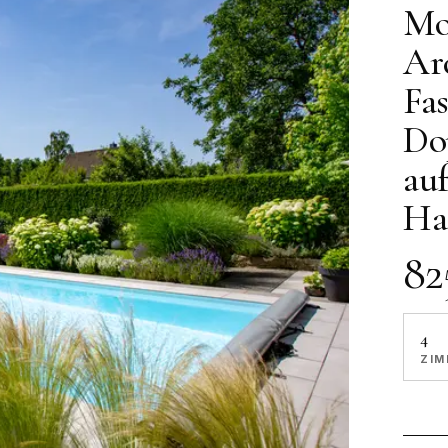
Mo
Ar
Fa
Do
au
Ha
82
4
ZIM