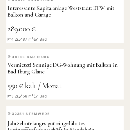
KAUF
Interessante Kapitalanlage Weststadt: ETW mit
Balkon und Garage
289.000 €
4
Zi.
87 m²
1
Bad
49186
BAD IBURG
VERMIETET
Vermietet! Sonnige DG-Wohnung mit Balkon in
Bad Iburg Glane
550 € kalt / Monat
3
Zi.
58 m²
1
Bad
32351
STEMWEDE
KAUF
Jahrzehntelanges gut eingeführtes