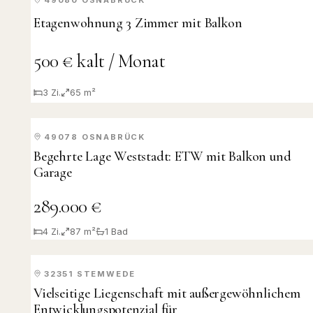
VERMIETET
Etagenwohnung 3 Zimmer mit Balkon
500 € kalt / Monat
3
Zi.
65 m²
49078
OSNABRÜCK
KAUF
Begehrte Lage Weststadt: ETW mit Balkon und
Garage
289.000 €
4
Zi.
87 m²
1
Bad
32351
STEMWEDE
KAUF
Vielseitige Liegenschaft mit außergewöhnlichem
Entwicklungspotenzial für