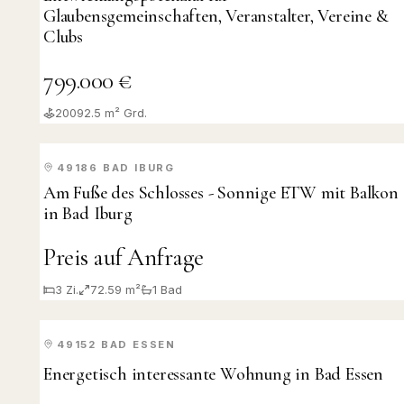
Glaubensgemeinschaften, Veranstalter, Vereine &
Clubs
799.000 €
20092.5
m² Grd.
49186
BAD IBURG
VERKAUFT
Am Fuße des Schlosses - Sonnige ETW mit Balkon
in Bad Iburg
Preis auf Anfrage
3
Zi.
72.59 m²
1
Bad
49152
BAD ESSEN
VERMIETET
Energetisch interessante Wohnung in Bad Essen