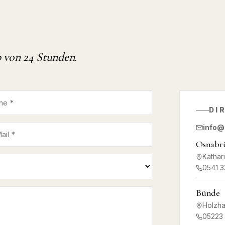
b von 24 Stunden.
DI
info@
Osnabr
Kathar
0541 3
Bünde
Holzha
05223