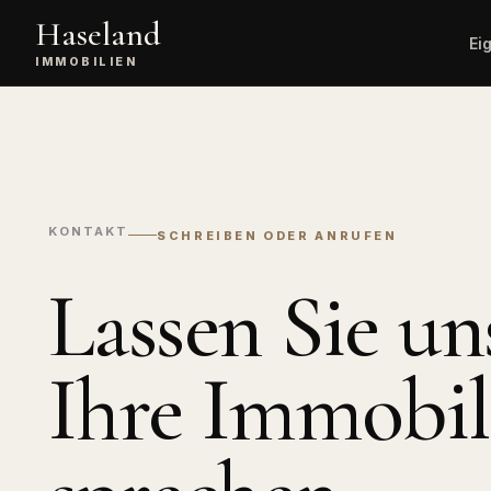
Haseland
Ei
IMMOBILIEN
Kostenlose
Alle
Wert
Bewertung
Immobil
unve
Immobilienverkauf
Angebote
Vermittlung,
Wohnimmobi
Vertragsabschluss,
KONTAKT
SCHREIBEN ODER ANRUFEN
Übergabe.
Gewerbei
Büro, Hande
Lassen Sie un
Exklusive
Logistik.
Serviceleistungen
Premium-Vermarktung mit
Landwirts
Mehrwert.
Immobili
Ihre Immobil
Höfe, Äcker
Sachverständigen-
Service
Finanzie
Gutachten und detaillierte
Bewertung.
KfW, Anschl
Budgetrech