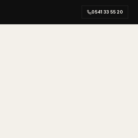
0541 33 55 20
rt.