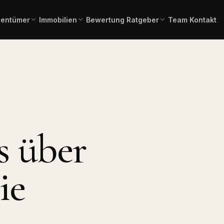
gentümer
Immobilien
Bewertung
Ratgeber
Team
Kontakt
einschätzung in 2 Minuten –
Gesamtübersicht aller aktuellen
Immobilienlexikon A–Z
Fachbegriffe verständlich erklä
ienangebote
rbindlich.
Angebote.
 Kauf
Immobilienbewertung
Angebote Miete
lien zum Erwerb.
Aktuelle Mietangebote.
Kostenlose, marktgerechte
Einschätzung.
mmobilien
Pflegeimmobilien
l, Produktion,
Investment in
s über
Bauträgerservice
Pflegeapartments.
Komplette Vermarktung
neuer Bauvorhaben.
chaftliche
Immobilientausch
en
Verkauf und Neukauf in einem
ie
, Forstflächen.
Zug.
Horses & Dreams
Pferdeimmobilien und
rung
Reitanlagen.
uss, Forward,
ner.