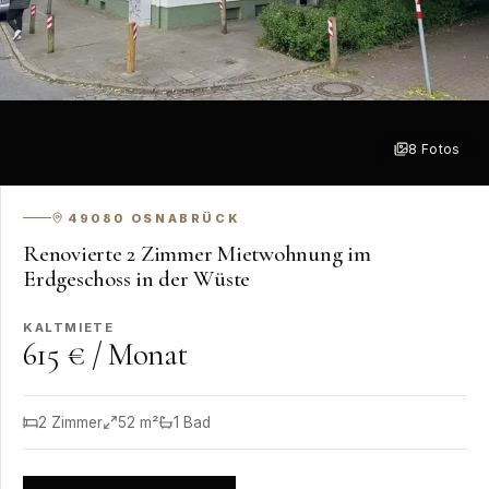
8
Fotos
+
2
49080
OSNABRÜCK
Renovierte 2 Zimmer Mietwohnung im
Erdgeschoss in der Wüste
KALTMIETE
615 € / Monat
2
Zimmer
52
m²
1
Bad