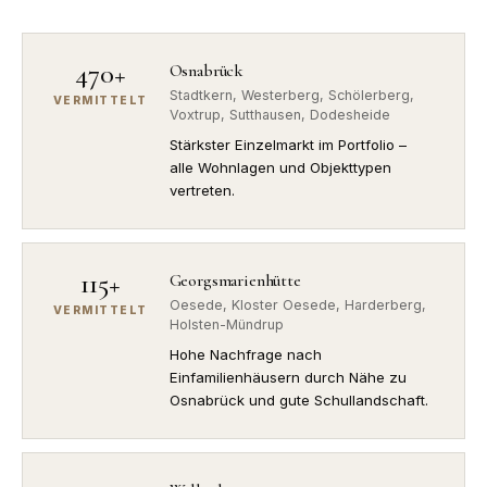
470+
Osnabrück
Stadtkern, Westerberg, Schölerberg,
VERMITTELT
Voxtrup, Sutthausen, Dodesheide
Stärkster Einzelmarkt im Portfolio –
alle Wohnlagen und Objekttypen
vertreten.
115+
Georgsmarienhütte
Oesede, Kloster Oesede, Harderberg,
VERMITTELT
Holsten-Mündrup
Hohe Nachfrage nach
Einfamilienhäusern durch Nähe zu
Osnabrück und gute Schullandschaft.