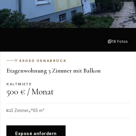
18
Fotos
+
12
49080
OSNABRÜCK
Etagenwohnung 3 Zimmer mit Balkon
KALTMIETE
500 € / Monat
3
Zimmer
65
m²
Exposé anfordern