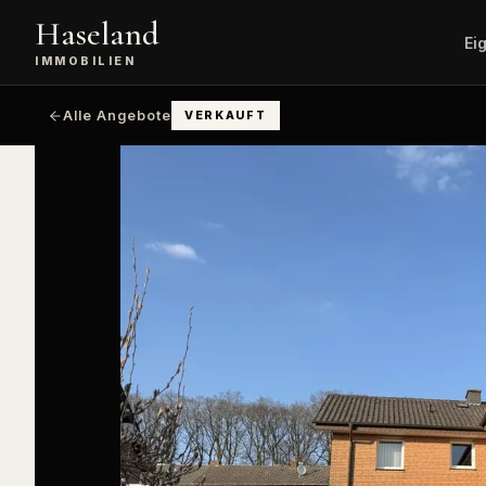
Haseland
Ei
IMMOBILIEN
Kostenlose
Alle
Wert
Alle Angebote
VERKAUFT
Bewertung
Immobil
unve
Immobilienverkauf
Angebote
Vermittlung,
Wohnimmobi
Vertragsabschluss,
Übergabe.
Gewerbei
Büro, Hande
Exklusive
Logistik.
Serviceleistungen
Premium-Vermarktung mit
Landwirts
Mehrwert.
Immobili
Höfe, Äcker
Sachverständigen-
Service
Finanzie
Gutachten und detaillierte
Bewertung.
KfW, Anschl
Budgetrech