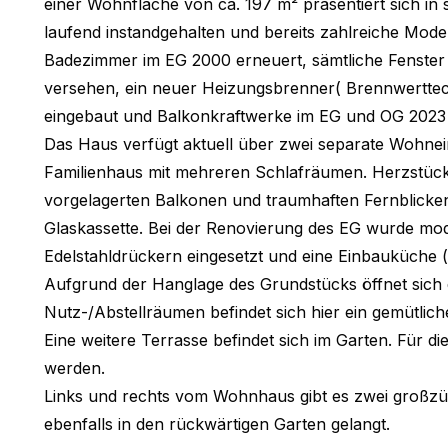
einer Wohnfläche von ca. 197 m² präsentiert sich i
laufend instandgehalten und bereits zahlreiche Mo
Badezimmer im EG 2000 erneuert, sämtliche Fenster 
versehen, ein neuer Heizungsbrenner( Brennwerttec
eingebaut und Balkonkraftwerke im EG und OG 2023 in
Das Haus verfügt aktuell über zwei separate Wohnein
Familienhaus mit mehreren Schlafräumen. Herzstück
vorgelagerten Balkonen und traumhaften Fernblicken
Glaskassette. Bei der Renovierung des EG wurde mod
Edelstahldrückern eingesetzt und eine Einbauküche (
Aufgrund der Hanglage des Grundstücks öffnet sich 
Nutz-/Abstellräumen befindet sich hier ein gemütlic
Eine weitere Terrasse befindet sich im Garten. Für 
werden.
Links und rechts vom Wohnhaus gibt es zwei großzü
ebenfalls in den rückwärtigen Garten gelangt.