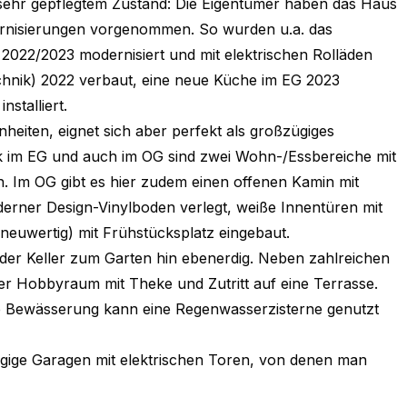
n sehr gepflegtem Zustand: Die Eigentümer haben das Haus
dernisierungen vorgenommen. So wurden u.a. das
2022/2023 modernisiert und mit elektrischen Rolläden
hnik) 2022 verbaut, eine neue Küche im EG 2023
stalliert.
heiten, eignet sich aber perfekt als großzügiges
 im EG und auch im OG sind zwei Wohn-/Essbereiche mit
. Im OG gibt es hier zudem einen offenen Kamin mit
erner Design-Vinylboden verlegt, weiße Innentüren mit
neuwertig) mit Frühstücksplatz eingebaut.
der Keller zum Garten hin ebenerdig. Neben zahlreichen
her Hobbyraum mit Theke und Zutritt auf eine Terrasse.
die Bewässerung kann eine Regenwasserzisterne genutzt
gige Garagen mit elektrischen Toren, von denen man