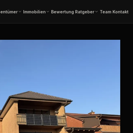
gentümer
Immobilien
Bewertung
Ratgeber
Team
Kontakt
einschätzung in 2 Minuten –
Gesamtübersicht aller aktuellen
Immobilienlexikon A–Z
Fachbegriffe verständlich erklä
ienangebote
rbindlich.
Angebote.
 Kauf
Immobilienbewertung
Angebote Miete
lien zum Erwerb.
Aktuelle Mietangebote.
Kostenlose, marktgerechte
Einschätzung.
mmobilien
Pflegeimmobilien
l, Produktion,
Investment in
Bauträgerservice
Pflegeapartments.
Komplette Vermarktung
neuer Bauvorhaben.
chaftliche
Immobilientausch
en
Verkauf und Neukauf in einem
, Forstflächen.
Zug.
Horses & Dreams
Pferdeimmobilien und
rung
Reitanlagen.
uss, Forward,
ner.