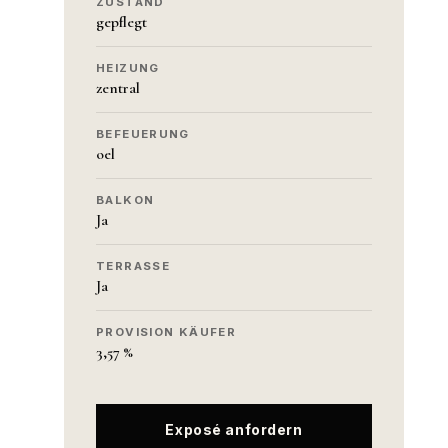
ZUSTAND
gepflegt
HEIZUNG
zentral
BEFEUERUNG
oel
BALKON
Ja
TERRASSE
Ja
PROVISION KÄUFER
3,57 %
Exposé anfordern