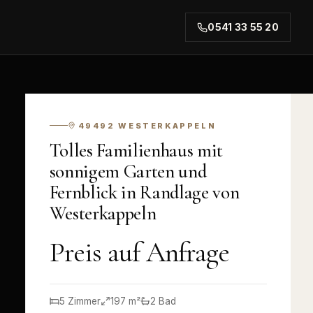
0541 33 55 20
rt.
49492
WESTERKAPPELN
Tolles Familienhaus mit
sonnigem Garten und
Fernblick in Randlage von
Westerkappeln
Preis auf Anfrage
5
Zimmer
197
m²
2
Bad