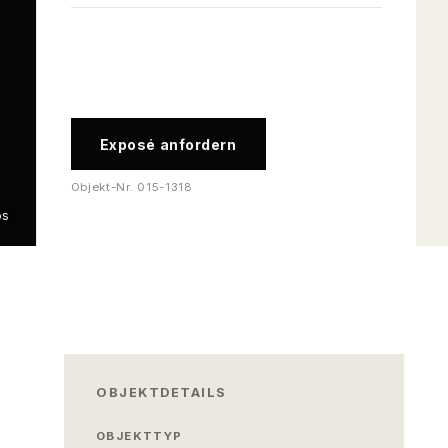
Exposé anfordern
Objekt-Nr.
015-1318
os
OBJEKTDETAILS
OBJEKTTYP