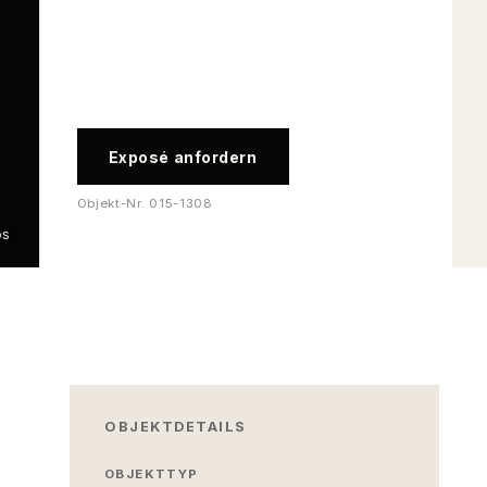
Exposé anfordern
Objekt-Nr.
015-1308
os
OBJEKTDETAILS
OBJEKTTYP