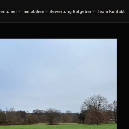
gentümer
Immobilien
Bewertung
Ratgeber
Team
Kontakt
einschätzung in 2 Minuten –
Gesamtübersicht aller aktuellen
Immobilienlexikon A–Z
Fachbegriffe verständlich erklä
ienangebote
rbindlich.
Angebote.
 Kauf
Immobilienbewertung
Angebote Miete
lien zum Erwerb.
Aktuelle Mietangebote.
Kostenlose, marktgerechte
Einschätzung.
mmobilien
Pflegeimmobilien
l, Produktion,
Investment in
Bauträgerservice
Pflegeapartments.
Komplette Vermarktung
neuer Bauvorhaben.
chaftliche
Immobilientausch
en
Verkauf und Neukauf in einem
, Forstflächen.
Zug.
Horses & Dreams
Pferdeimmobilien und
rung
Reitanlagen.
uss, Forward,
ner.