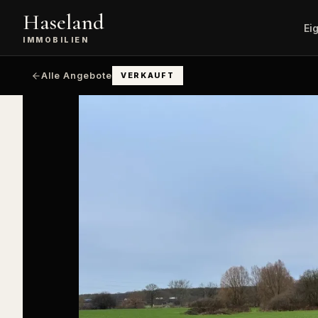
Haseland
Ei
IMMOBILIEN
Kostenlose
Alle
Wert
Alle Angebote
VERKAUFT
Bewertung
Immobil
unve
Immobilienverkauf
Angebote
Vermittlung,
Wohnimmobi
Vertragsabschluss,
Übergabe.
Gewerbei
Büro, Hande
Exklusive
Logistik.
Serviceleistungen
Premium-Vermarktung mit
Landwirts
Mehrwert.
Immobili
Höfe, Äcker
Sachverständigen-
Service
Finanzie
Gutachten und detaillierte
Bewertung.
KfW, Anschl
Budgetrech