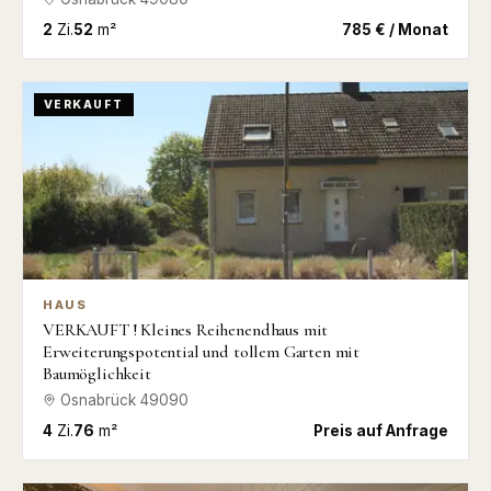
2
Zi.
52
m²
785 € / Monat
VERKAUFT
HAUS
VERKAUFT ! Kleines Reihenendhaus mit
Erweiterungspotential und tollem Garten mit
Baumöglichkeit
Osnabrück
49090
4
Zi.
76
m²
Preis auf Anfrage