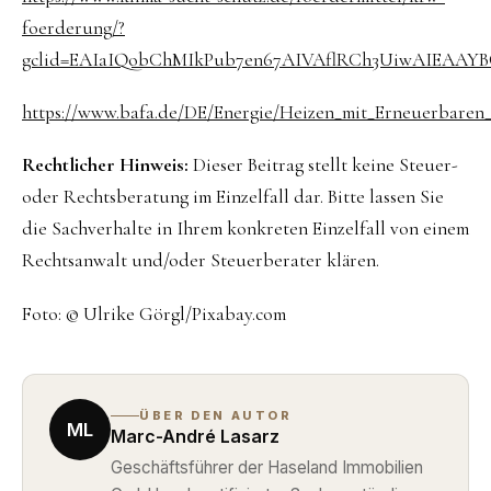
foerderung/?
gclid=EAIaIQobChMIkPub7en67AIVAflRCh3UiwAIEAAY
https://www.bafa.de/DE/Energie/Heizen_mit_Erneuerbare
Rechtlicher Hinweis:
Dieser Beitrag stellt keine Steuer-
oder Rechtsberatung im Einzelfall dar. Bitte lassen Sie
die Sachverhalte in Ihrem konkreten Einzelfall von einem
Rechtsanwalt und/oder Steuerberater klären.
Foto: © Ulrike Görgl/Pixabay.com
ÜBER DEN AUTOR
ML
Marc-André Lasarz
Geschäftsführer der Haseland Immobilien