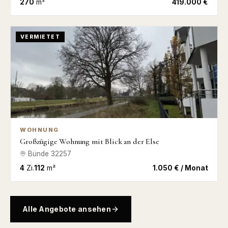
270
m²
419.000 €
VERMIETET
WOHNUNG
Großzügige Wohnung mit Blick an der Else
Bünde
32257
4
Zi.
112
m²
1.050 € / Monat
Alle Angebote ansehen