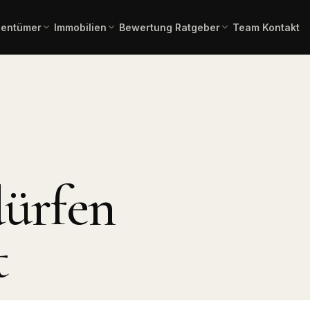
gentümer
Immobilien
Bewertung
Ratgeber
Team
Kontakt
einschätzung in 2 Minuten –
Gesamtübersicht aller aktuellen
Immobilienlexikon A–Z
Fachbegriffe verständlich erklä
ienangebote
rbindlich.
Angebote.
 Kauf
Immobilienbewertung
Angebote Miete
lien zum Erwerb.
Aktuelle Mietangebote.
Kostenlose, marktgerechte
Einschätzung.
mmobilien
Pflegeimmobilien
l, Produktion,
Investment in
ürfen
Bauträgerservice
Pflegeapartments.
Komplette Vermarktung
neuer Bauvorhaben.
chaftliche
Immobilientausch
en
Verkauf und Neukauf in einem
t
, Forstflächen.
Zug.
Horses & Dreams
Pferdeimmobilien und
rung
Reitanlagen.
uss, Forward,
ner.