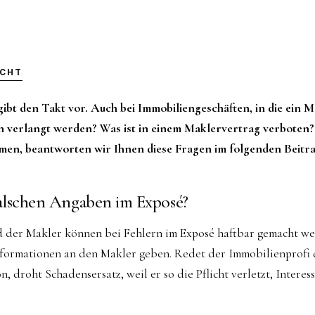
ICHT
bt den Takt vor. Auch bei Immobiliengeschäften, in die ein Mak
 verlangt werden? Was ist in einem Maklervertrag verboten?
en, beantworten wir Ihnen diese Fragen im folgenden Beitra
falschen Angaben im Exposé?
 der Makler können bei Fehlern im Exposé haftbar gemacht we
Informationen an den Makler geben. Redet der Immobilienprofi
n, droht Schadensersatz, weil er so die Pflicht verletzt, Intere