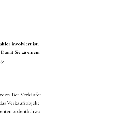
ler involviert ist.
 Damit Sie zu einem
g.
rden. Der Verkäufer
 das Verkaufsobjekt
ssenten ordentlich zu