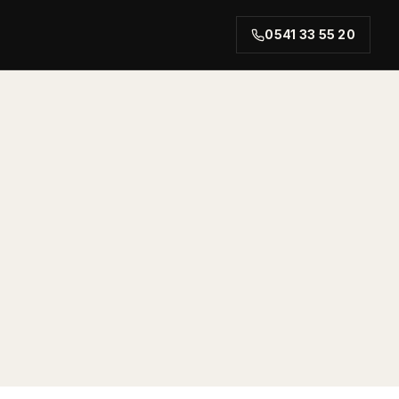
0541 33 55 20
rt.