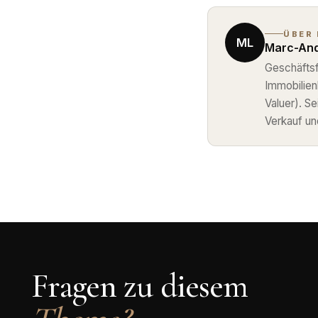
ÜBER
ML
Marc-And
Geschäftsf
Immobilie
Valuer). S
Verkauf un
Fragen zu diesem