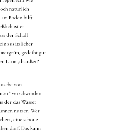
l regelrecht wie
och natürlich
 am Boden hilft
ßlich ist er
ass der Schall
ein zusätzlicher
immergrün, gedeiht gut
den Lärm „draußen“
äusche von
inter“ verschwinden
us der das Wasser
Brunnen nutzen. Wer
schert, eine schöne
chen darf. Das kann