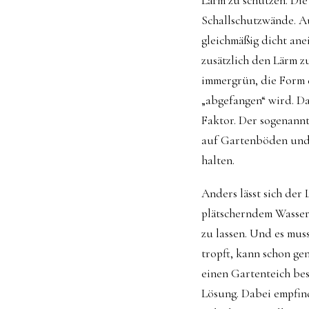
Lärm zu schützen. Die
Schallschutzwände. A
gleichmäßig dicht ane
zusätzlich den Lärm zu
immergrün, die Form de
„abgefangen“ wird. Da
Faktor. Der sogenannt
auf Gartenböden und i
halten.
Anders lässt sich der
plätscherndem Wasser
zu lassen. Und es mus
tropft, kann schon ge
einen Gartenteich besi
Lösung. Dabei empfind