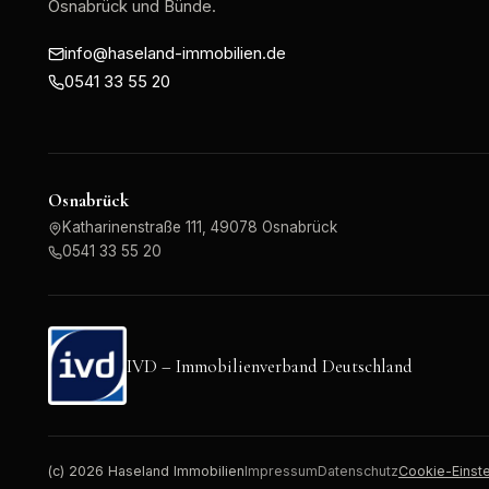
Osnabrück und Bünde.
info@haseland-immobilien.de
0541 33 55 20
Osnabrück
Katharinenstraße 111, 49078 Osnabrück
0541 33 55 20
IVD – Immobilienverband Deutschland
(c)
2026
Haseland Immobilien
Impressum
Datenschutz
Cookie-Einst