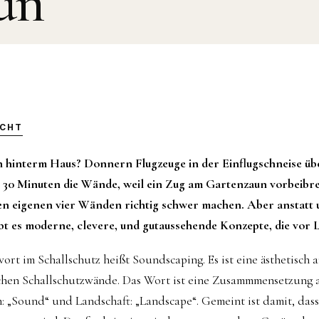
un
ICHT
n hinterm Haus? Donnern Flugzeuge in der Einflugschneise ü
 30 Minuten die Wände, weil ein Zug am Gartenzaun vorbeibr
en eigenen vier Wänden richtig schwer machen. Aber anstatt
bt es moderne, clevere, und gutaussehende Konzepte, die vor 
t im Schallschutz heißt Soundscaping. Es ist eine ästhetisch
schen Schallschutzwände. Das Wort ist eine Zusammmensetzung 
 „Sound“ und Landschaft: „Landscape“. Gemeint ist damit, dass