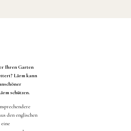
ber Ihren Garten
ettert? Lärm kann
 unschöner
Lärm schützen.
 ansprechendere
aus den englischen
 eine