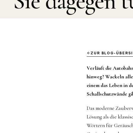
Sie dagegen t
ZUR BLOG-ÜBERS
Verläuft die Autobah
hinweg? Wackeln alle
einem das Leben in d
Schallschutzwände gi
Das moderne Zauberwor
Lösung als die klassi
Wörtern für Geräusch: