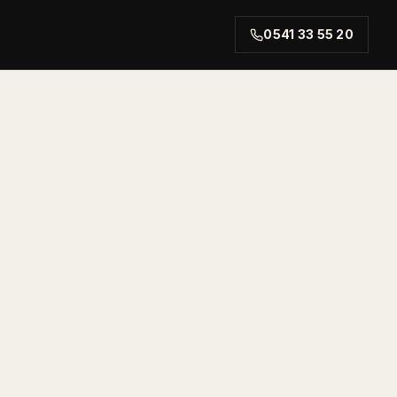
0541 33 55 20
rt.