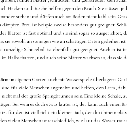
 großen, runden Blätter „schlucken“ und „zerstreuen“ den Schal
uch Hecken und Büsche helfen gegen den Krach. Sie müssen jed
inander stehen und dürfen auch am Boden nicht kahl sein. Gras
 dämpfen. Efeu ist beispielsweise besonders gut geeignet. Schlie
r Blätter ist fast optimal und sie sind sogar so ausgerichtet, d
ss sie sowohl an sonnigen wie an schattigen Orten gedeihen ist 
e runzelige Schneeball ist ebenfalls gut geeignet. Auch er ist 
m Halbschatten, und auch seine Blätter wachsen so, dass sie 
 Lärm im eigenen Garten auch mit Wasserspiele überlagern. Ger
 sind für viele Menschen angenehm und helfen, den Lärm „dah
s nicht mal der große Springbrunnen sein. Eine kleine Schale, a
nügen. Bei wem es doch etwas lauter ist, der kann auch einen 
tzt für den ist vielleicht ein kleiner Bach, der dort hinein plät
en vielen Menschen unterschiedlich, wie laut das Wasser raus