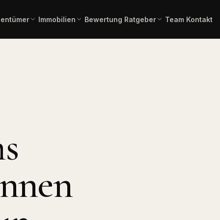
gentümer
Immobilien
Bewertung
Ratgeber
Team
Kontakt
einschätzung in 2 Minuten –
Gesamtübersicht aller aktuellen
Immobilienlexikon A–Z
Fachbegriffe verständlich erklä
ienangebote
rbindlich.
Angebote.
 Kauf
Immobilienbewertung
Angebote Miete
lien zum Erwerb.
Aktuelle Mietangebote.
Kostenlose, marktgerechte
Einschätzung.
mmobilien
Pflegeimmobilien
l, Produktion,
Investment in
ms
Bauträgerservice
Pflegeapartments.
Komplette Vermarktung
neuer Bauvorhaben.
chaftliche
Immobilientausch
en
Verkauf und Neukauf in einem
önnen
, Forstflächen.
Zug.
Horses & Dreams
Pferdeimmobilien und
rung
Reitanlagen.
uss, Forward,
ner.