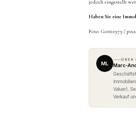
jedoch eingestellt we
Haben Sie eine Immobi
Foto: Gotti1979 / pix
ÜBER
ML
Marc-And
Geschäftsf
Immobilie
Valuer). S
Verkauf un