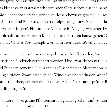
zeugt wird. Das funktioniert, indem unangenehme Geräusche
s klingt zwar erstmal nach störenden Geräuschen durcheinander
e sicher schon erlebt, ohne sich dessen bewusst gewesen zu sei
n Städten und Einkaufszentren erfolgreich genutzt. Musik ist da
 zu „verringern“. Eine andere Variante ist Vogelgezwitscher. D
ehirn die angenehmeren Klänge betont. Für den hauseigenen Ga
n natürliches Soundscaping, es kann aber auch künstlich erze
wegen der schallintensiven Umgebung verkauft werden, kann 
kustische Eindruck verringert werden. Und zwar durch natürli
el Pflanzen gemeint. Hier kann das Rascheln von Blättern sow
g erzielen. Zwar lässt sich der Wind nicht beeinflussen, aber 
sanft rauschen, nehmen einem diese „Arbeit“ ab. Immergrüner
Bedingung erfüllen.
 andere immergrüne Pflanzen mit möglichst großen und runden