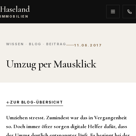
Haseland
IMMOBILIEN
WISSEN · BLOG · BEITRAG
11.08.2017
Umzug per Mausklick
ZUR BLOG-ÜBERSICHT
Umziehen stresst. Zumindest war das in Vergangenheit
so. Doch immer öfter sorgen digitale Helfer dafür, dass
der Umzug deutlich entspannter läuft. Es beginnt bei der