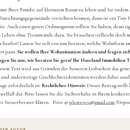
 mit Ihrer Familie auf kleinstem Raum zu leben und Sie zudem
Einrichtungsgegenstände verzichten können, dann ist ein Tiny 
Sie. Auch einen guten Ordnungssinn sollten Sie haben, denn tä
s Leben ohne Trennwände dazu. Sie brauchen vielleicht doch m
us kaufen? Lassen Sie sich von uns beraten, welche Wohnform a
n passt.
Sie wollen Ihre Wohnsituation ändern und fragen sich
agen Sie uns, wir beraten Sie gern!
Ihr Haseland Immobilien 
esem Text wird aus Gründen der besseren Lesbarkeit das gen
 und anderweitige Geschlechteridentitäten werden dabei ausd
age erforderlich ist.
Rechtlicher Hinweis:
Dieser Beitrag stellt
zelfall dar. Bitte lassen Sie die Sachverhalte in Ihrem konkrete
r Steuerberater klären. Foto: ©
wlowe5051@gmail.com
/Depos
 DEN AUTOR