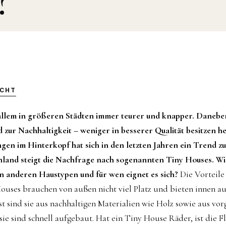
?
ICHT
lem in größeren Städten immer teurer und knapper. Daneben
zur Nachhaltigkeit – weniger in besserer Qualität besitzen he
ngen im Hinterkopf hat sich in den letzten Jahren ein Trend z
chland steigt die Nachfrage nach sogenannten Tiny Houses. Wi
on anderen Haustypen und für wen eignet es sich?
Die Vorteile 
Houses brauchen von außen nicht viel Platz und bieten innen a
t sind sie aus nachhaltigen Materialien wie Holz sowie aus vo
 sie sind schnell aufgebaut. Hat ein Tiny House Räder, ist die Fl