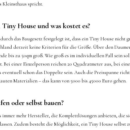
 Kleinsthaus spricht.
n Tiny House und was kostet es?
rch das Baugesetz festgelegt ist, dass ein Tiny House nicht gr
schland derzeit keine Kriterien für die Größe. Über den Daumen
de bis zu 50qm groß. Wie groß es im individuellen Fall sein sol
t. Bei einer Einzelperson reichen 20 Quadratmeter aus, bei eine
es eventuell schon das Doppelte sein. Auch die Preisspanne richt
auten Materialien – das kann von 5000 bis 45000 Euro gehen.
fen oder selbst bauen?
s immer mehr Hersteller, die Komplettlösungen anbieten, die si
lassen. Zudem besteht die Möglichkeit, ein Tiny House selbst 