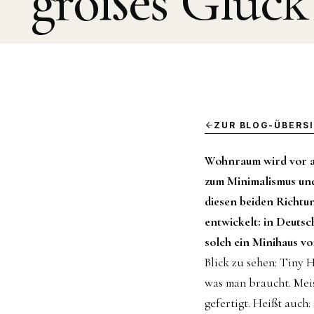
großes Glück
ZUR BLOG-ÜBERS
Wohnraum wird vor al
zum Minimalismus und 
diesen beiden Richtu
entwickelt: in Deuts
solch ein Minihaus v
Blick zu sehen: Tiny 
was man braucht. Meis
gefertigt. Heißt auch: