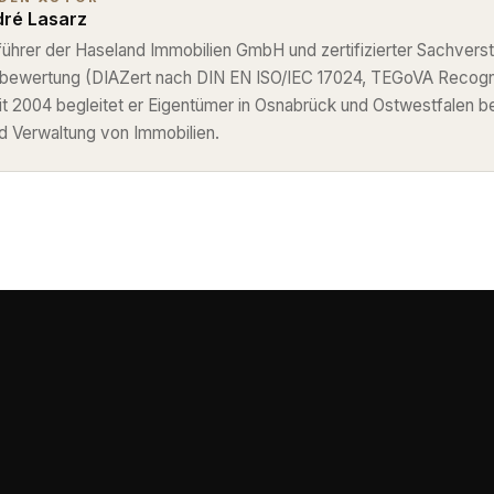
ré Lasarz
ührer der Haseland Immobilien GmbH und zertifizierter Sachverst
nbewertung (DIAZert nach DIN EN ISO/IEC 17024, TEGoVA Recog
eit 2004 begleitet er Eigentümer in Osnabrück und Ostwestfalen b
d Verwaltung von Immobilien.