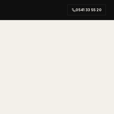
0541 33 55 20
rt.