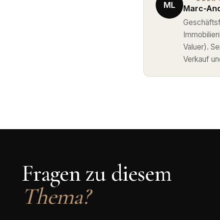
ML
Marc-And
Geschäftsf
Immobilie
Valuer). S
Verkauf un
Fragen zu diesem
Thema?