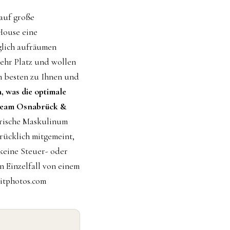
 auf große
House eine
glich aufräumen
ehr Platz und wollen
m besten zu Ihnen und
, was die optimale
Team Osnabrück &
erische Maskulinum
rücklich mitgemeint,
 keine Steuer- oder
n Einzelfall von einem
itphotos.com