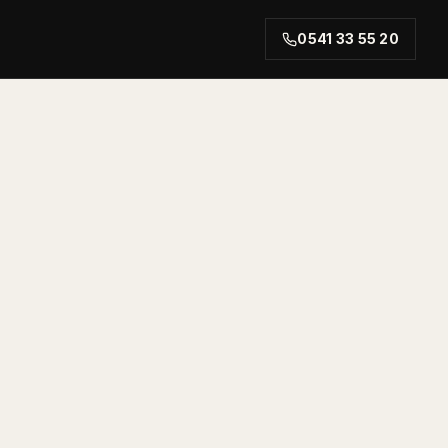
0541 33 55 20
rt.