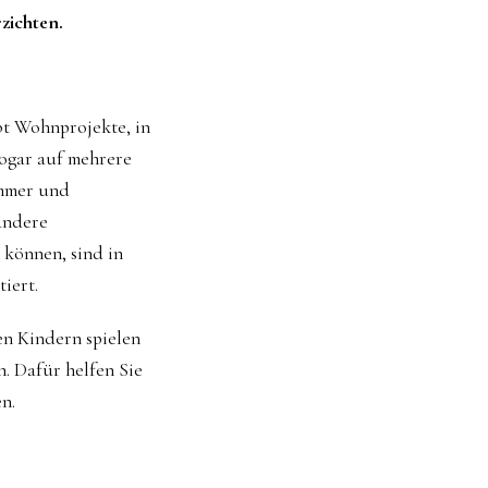
zichten.
bt Wohnprojekte, in
sogar auf mehrere
immer und
andere
können, sind in
iert.
en Kindern spielen
. Dafür helfen Sie
n.