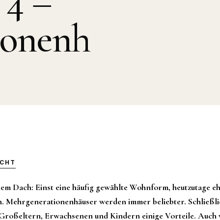
 4 –
ionenh
ICHT
inem Dach: Einst eine häufig gewählte Wohnform, heutzutage eh
rn. Mehrgenerationenhäuser werden immer beliebter. Schließlic
roßeltern, Erwachsenen und Kindern einige Vorteile. Auch w