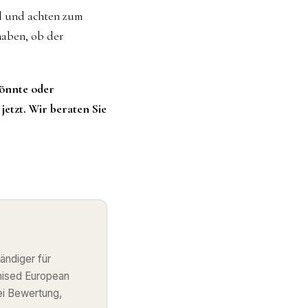
l und achten zum
 haben, ob der
könnte oder
jetzt. Wir beraten Sie
ändiger für
nised European
ei Bewertung,