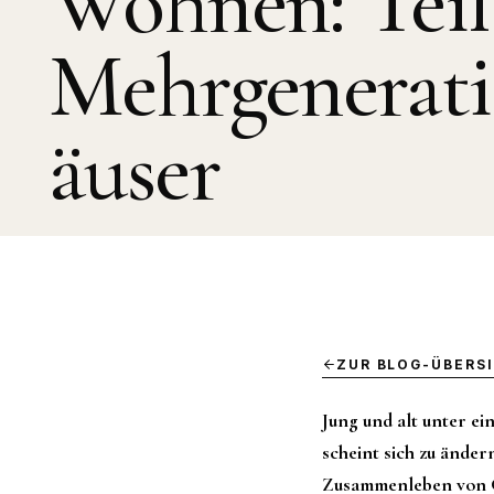
Wohnen: Teil
Mehrgenerat
äuser
ZUR BLOG-ÜBERS
Jung und alt unter e
scheint sich zu ände
Zusammenleben von G