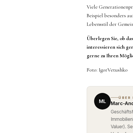
Viele Generationenpr
Beispiel besonders auf
Lebensstil der Gemein
Überlegen Sie, ob das
interessieren sich ge
gerne zu Ihren Mögli
Foto: IgorVetushko
ÜBER
ML
Marc-And
Geschäftsf
Immobilie
Valuer). S