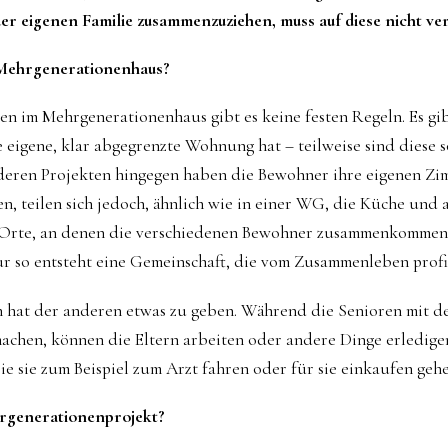
der eigenen Familie zusammenzuziehen, muss auf diese nicht ver
 Mehrgenerationenhaus?
n im Mehrgenerationenhaus gibt es keine festen Regeln. Es gi
e eigene, klar abgegrenzte Wohnung hat – teilweise sind diese 
anderen Projekten hingegen haben die Bewohner ihre eigenen Z
, teilen sich jedoch, ähnlich wie in einer WG, die Küche und 
Orte, an denen die verschiedenen Bewohner zusammenkommen 
ur so entsteht eine Gemeinschaft, die vom Zusammenleben profit
 hat der anderen etwas zu geben. Während die Senioren mit d
chen, können die Eltern arbeiten oder andere Dinge erledigen
ie sie zum Beispiel zum Arzt fahren oder für sie einkaufen gehe
hrgenerationenprojekt?