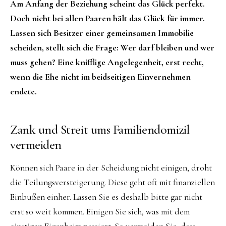
Am Anfang der Beziehung scheint das Glück perfekt.
Doch nicht bei allen Paaren hält das Glück für immer.
Lassen sich Besitzer einer gemeinsamen Immobilie
scheiden, stellt sich die Frage: Wer darf bleiben und wer
muss gehen? Eine knifflige Angelegenheit, erst recht,
wenn die Ehe nicht im beidseitigen Einvernehmen
endete.
Zank und Streit ums Familiendomizil
vermeiden
Können sich Paare in der Scheidung nicht einigen, droht
die Teilungsversteigerung. Diese geht oft mit finanziellen
Einbußen einher. Lassen Sie es deshalb bitte gar nicht
erst so weit kommen. Einigen Sie sich, was mit dem