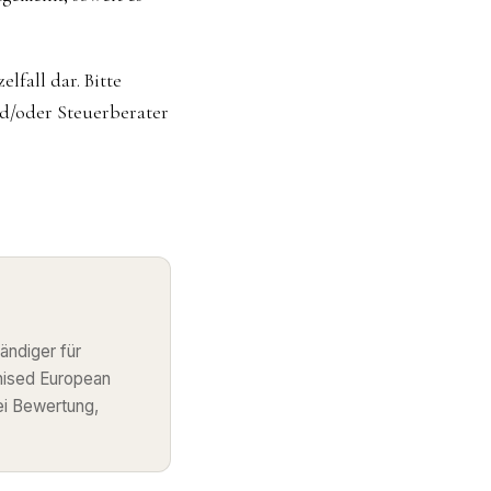
lfall dar. Bitte
nd/oder Steuerberater
ändiger für
nised European
ei Bewertung,