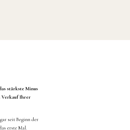
das stärkste Minus
m Verkauf Ihrer
gar seit Beginn der
as erste Mal.