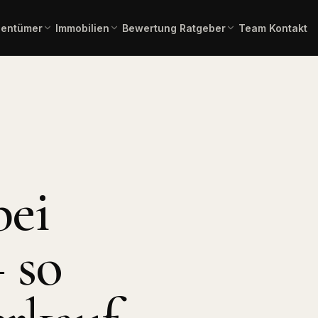
gentümer
Immobilien
Bewertung
Ratgeber
Team
Kontakt
einschätzung in 2 Minuten –
Gesamtübersicht aller aktuellen
Immobilienlexikon A–Z
Fachbegriffe verständlich erklä
ienangebote
rbindlich.
Angebote.
 Kauf
Immobilienbewertung
Angebote Miete
lien zum Erwerb.
Aktuelle Mietangebote.
Kostenlose, marktgerechte
Einschätzung.
mmobilien
Pflegeimmobilien
l, Produktion,
Investment in
bei
Bauträgerservice
Pflegeapartments.
Komplette Vermarktung
neuer Bauvorhaben.
chaftliche
Immobilientausch
en
Verkauf und Neukauf in einem
 so
, Forstflächen.
Zug.
Horses & Dreams
Pferdeimmobilien und
rung
Reitanlagen.
uss, Forward,
ner.