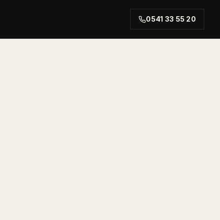
0541 33 55 20
rt.