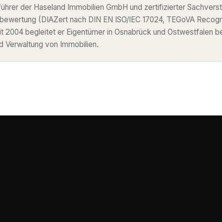
ührer der Haseland Immobilien GmbH und zertifizierter Sachverst
nbewertung (DIAZert nach DIN EN ISO/IEC 17024, TEGoVA Recog
eit 2004 begleitet er Eigentümer in Osnabrück und Ostwestfalen b
d Verwaltung von Immobilien.