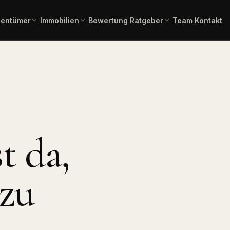
gentümer
Immobilien
Bewertung
Ratgeber
Team
Kontakt
einschätzung in 2 Minuten –
Gesamtübersicht aller aktuellen
Immobilienlexikon A–Z
Fachbegriffe verständlich erklä
ienangebote
rbindlich.
Angebote.
 Kauf
Immobilienbewertung
Angebote Miete
lien zum Erwerb.
Aktuelle Mietangebote.
Kostenlose, marktgerechte
Einschätzung.
mmobilien
Pflegeimmobilien
l, Produktion,
Investment in
t da,
Bauträgerservice
Pflegeapartments.
Komplette Vermarktung
neuer Bauvorhaben.
chaftliche
Immobilientausch
en
Verkauf und Neukauf in einem
zu
, Forstflächen.
Zug.
Horses & Dreams
Pferdeimmobilien und
rung
Reitanlagen.
uss, Forward,
ner.