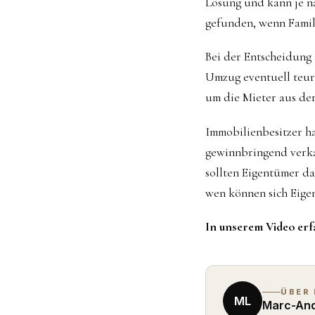
Lösung und kann je na
gefunden, wenn Famili
Bei der Entscheidung 
Umzug eventuell teur
um die Mieter aus de
Immobilienbesitzer ha
gewinnbringend verka
sollten Eigentümer d
wen können sich Eige
In unserem Video erf
ÜBER
ML
Marc-And