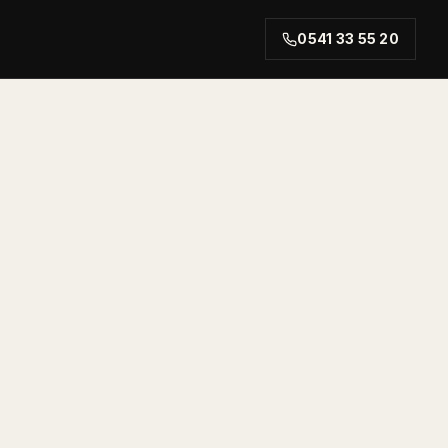
0541 33 55 20
rt.