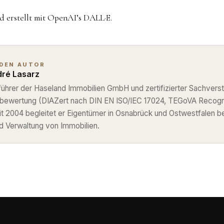
d erstellt mit OpenAI’s DALL·E.
 DEN AUTOR
ré Lasarz
ührer der Haseland Immobilien GmbH und zertifizierter Sachverst
nbewertung (DIAZert nach DIN EN ISO/IEC 17024, TEGoVA Recog
eit 2004 begleitet er Eigentümer in Osnabrück und Ostwestfalen b
d Verwaltung von Immobilien.