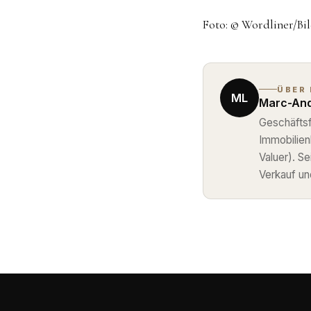
Foto: © Wordliner/Bil
ÜBER
ML
Marc-And
Geschäftsf
Immobilie
Valuer). S
Verkauf un