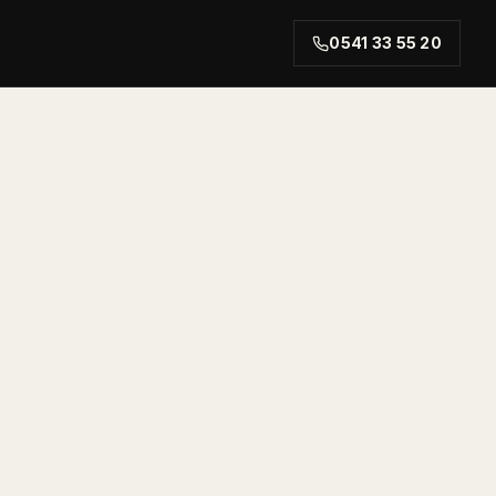
0541 33 55 20
rt.