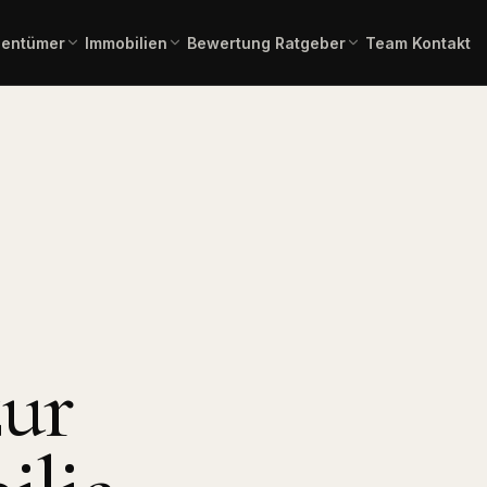
gentümer
Immobilien
Bewertung
Ratgeber
Team
Kontakt
einschätzung in 2 Minuten –
Gesamtübersicht aller aktuellen
Immobilienlexikon A–Z
Fachbegriffe verständlich erklä
ienangebote
rbindlich.
Angebote.
 Kauf
Immobilienbewertung
Angebote Miete
lien zum Erwerb.
Aktuelle Mietangebote.
Kostenlose, marktgerechte
Einschätzung.
mmobilien
Pflegeimmobilien
l, Produktion,
Investment in
Bauträgerservice
Pflegeapartments.
Komplette Vermarktung
neuer Bauvorhaben.
chaftliche
Immobilientausch
en
Verkauf und Neukauf in einem
zur
, Forstflächen.
Zug.
Horses & Dreams
Pferdeimmobilien und
rung
Reitanlagen.
uss, Forward,
ner.