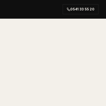
0541 33 55 20
rt.