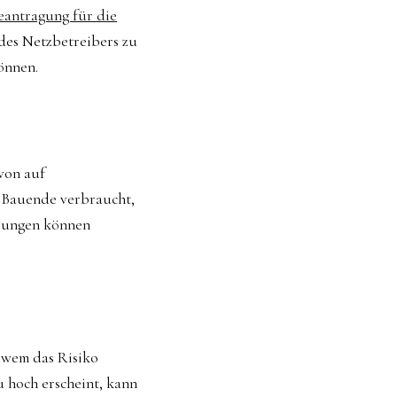
eantragung für die
 des Netzbetreibers zu
önnen.
von auf
h Bauende verbraucht,
erungen können
r wem das Risiko
 hoch erscheint, kann