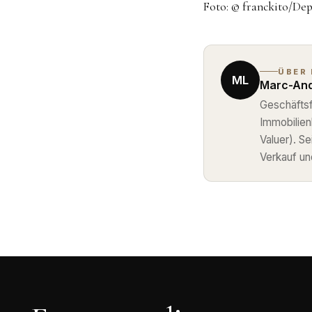
Foto: © franckito/De
ÜBER
ML
Marc-And
Geschäftsf
Immobilie
Valuer). S
Verkauf un