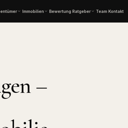
gentümer
Immobilien
Bewertung
Ratgeber
Team
Kontakt
einschätzung in 2 Minuten –
Gesamtübersicht aller aktuellen
Immobilienlexikon A–Z
Fachbegriffe verständlich erklä
ienangebote
rbindlich.
Angebote.
 Kauf
Immobilienbewertung
Angebote Miete
lien zum Erwerb.
Aktuelle Mietangebote.
Kostenlose, marktgerechte
Einschätzung.
mmobilien
Pflegeimmobilien
l, Produktion,
Investment in
igen –
Bauträgerservice
Pflegeapartments.
Komplette Vermarktung
neuer Bauvorhaben.
chaftliche
Immobilientausch
en
Verkauf und Neukauf in einem
, Forstflächen.
Zug.
Horses & Dreams
Pferdeimmobilien und
rung
Reitanlagen.
uss, Forward,
ner.