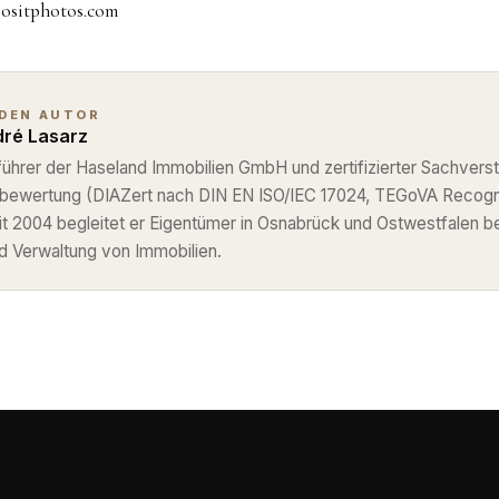
positphotos.com
 DEN AUTOR
ré Lasarz
ührer der Haseland Immobilien GmbH und zertifizierter Sachverst
nbewertung (DIAZert nach DIN EN ISO/IEC 17024, TEGoVA Recog
eit 2004 begleitet er Eigentümer in Osnabrück und Ostwestfalen b
d Verwaltung von Immobilien.