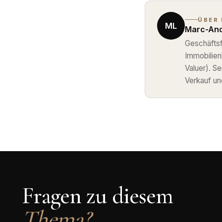
ÜBER
ML
Marc-And
Geschäftsf
Immobilie
Valuer). S
Verkauf un
Fragen zu diesem
Thema?