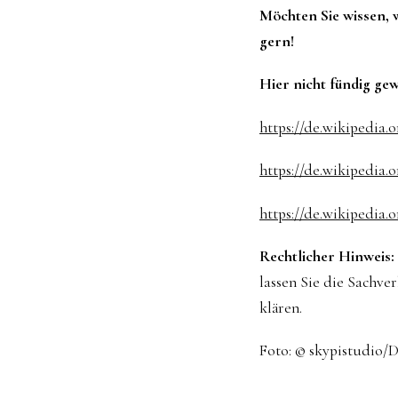
Möchten Sie wissen, 
gern!
Hier nicht fündig ge
https://de.wikipedia.
https://de.wikipedia
https://de.wikipedia.o
Rechtlicher Hinweis:
lassen Sie die Sachve
klären.
Foto: © skypistudio/