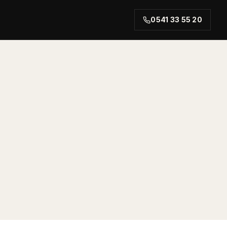
0541 33 55 20
rt.