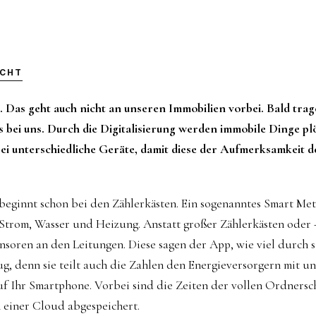
ICHT
al. Das geht auch nicht an unseren Immobilien vorbei. Bald tra
 bei uns. Durch die Digitalisierung werden immobile Dinge plö
bei unterschiedliche Geräte, damit diese der Aufmerksamkeit 
 beginnt schon bei den Zählerkästen. Ein sogenanntes Smart Mete
Strom, Wasser und Heizung. Anstatt großer Zählerkästen oder 
soren an den Leitungen. Diese sagen der App, wie viel durch si
g, denn sie teilt auch die Zahlen den Energieversorgern mit u
f Ihr Smartphone. Vorbei sind die Zeiten der vollen Ordnersch
 einer Cloud abgespeichert.