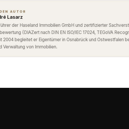
 DEN AUTOR
ré Lasarz
ührer der Haseland Immobilien GmbH und zertifizierter Sachverst
nbewertung (DIAZert nach DIN EN ISO/IEC 17024, TEGoVA Recog
eit 2004 begleitet er Eigentümer in Osnabrück und Ostwestfalen b
d Verwaltung von Immobilien.