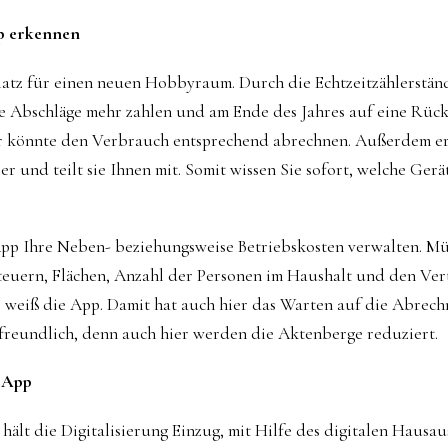
p erkennen
Platz für einen neuen Hobbyraum. Durch die Echtzeitzählerstän
ne Abschläge mehr zahlen und am Ende des Jahres auf eine Rüc
r könnte den Verbrauch entsprechend abrechnen. Außerdem e
r und teilt sie Ihnen mit. Somit wissen Sie sofort, welche Gerä
p Ihre Neben- beziehungsweise Betriebskosten verwalten. Mül
euern, Flächen, Anzahl der Personen im Haushalt und den Vert
s weiß die App. Damit hat auch hier das Warten auf die Abrec
afreundlich, denn auch hier werden die Aktenberge reduziert.
 App
ält die Digitalisierung Einzug, mit Hilfe des digitalen Hausaus