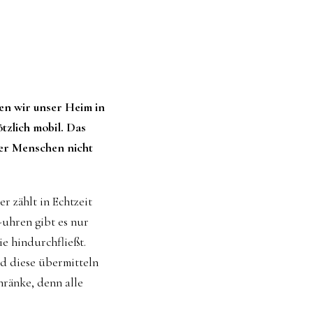
gen wir unser Heim in
tzlich mobil. Das
der Menschen nicht
r zählt in Echtzeit
-uhren gibt es nur
e hindurchfließt.
nd diese übermitteln
ränke, denn alle