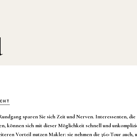
d
ICHT
undgang sparen Sie sich Zeit und Nerven. Interessenten, die s
en, können sich mit dieser Möglichkeit schnell und unkompliz
eiteren Vorteil nutzen Makler: sie nehmen die 360-Tour auch, 