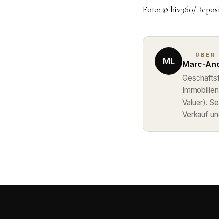
Foto: © hiv360/Depos
ÜBER
ML
Marc-And
Geschäftsf
Immobilie
Valuer). S
Verkauf un