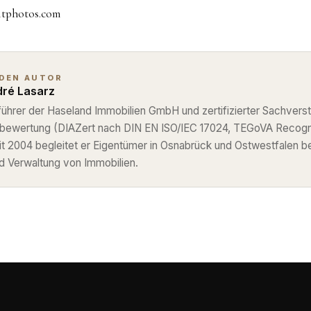
itphotos.com
 DEN AUTOR
ré Lasarz
ührer der Haseland Immobilien GmbH und zertifizierter Sachverst
nbewertung (DIAZert nach DIN EN ISO/IEC 17024, TEGoVA Recog
eit 2004 begleitet er Eigentümer in Osnabrück und Ostwestfalen b
d Verwaltung von Immobilien.