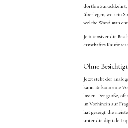
dorthin zurückkehrt, 
überlegen, wo sein S
welche Wand man entf
Je intensiver die Besc
ernsthaftes Kaufintere
Ohne Besichtigu
Jetzt steht der analo
kann. Er kann eine Vo
lassen. Der große, of
im Vorhinein auf Fra
hat gezeigt: die meis
unter die digitale L