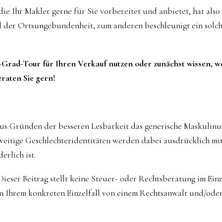
ie Ihr Makler gerne für Sie vorbereitet und anbietet, hat als
l der Ortsungebundenheit, zum anderen beschleunigt ein solc
-Grad-Tour für Ihren Verkauf nutzen oder zunächst wissen, wo 
eraten Sie gern!
aus Gründen der besseren Lesbarkeit das generische Maskulin
eitige Geschlechteridentitäten werden dabei ausdrücklich mit
erlich ist.
ieser Beitrag stellt keine Steuer- oder Rechtsberatung im Einzel
in Ihrem konkreten Einzelfall von einem Rechtsanwalt und/ode