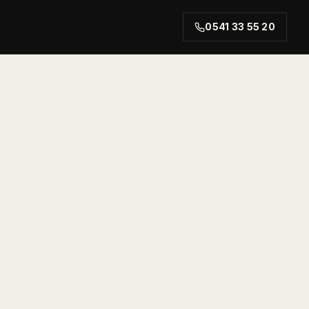
0541 33 55 20
rt.