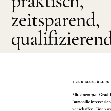
praktisch,
zeitsparend,
qualifizieren
ZUR BLOG-ÜBERS
Mit einem 360-Grad-R
Immobilie interessier
verschaffen. Einen w