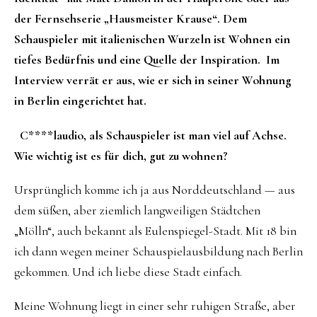
der Fernsehserie „Hausmeister Krause“. Dem
Schauspieler mit italienischen Wurzeln ist Wohnen ein
tiefes Bedürfnis und eine Quelle der Inspiration. Im
Interview verrät er aus, wie er sich in seiner Wohnung
in Berlin eingerichtet hat.
C****laudio, als Schauspieler ist man viel auf Achse.
Wie wichtig ist es für dich, gut zu wohnen?
Ursprünglich komme ich ja aus Norddeutschland — aus
dem süßen, aber ziemlich langweiligen Städtchen
„Mölln“, auch bekannt als Eulenspiegel-Stadt. Mit 18 bin
ich dann wegen meiner Schauspielausbildung nach Berlin
gekommen. Und ich liebe diese Stadt einfach.
Meine Wohnung liegt in einer sehr ruhigen Straße, aber