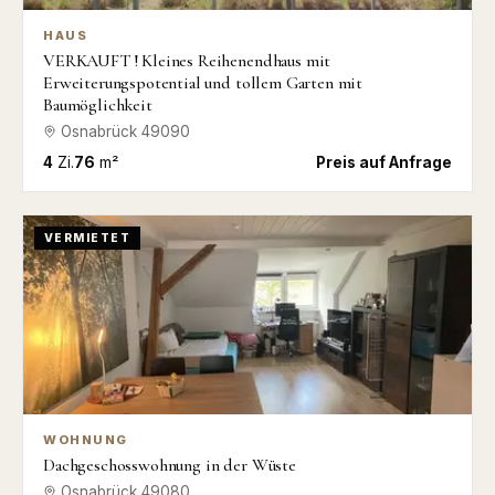
HAUS
VERKAUFT ! Kleines Reihenendhaus mit
Erweiterungspotential und tollem Garten mit
Baumöglichkeit
Osnabrück
49090
4
Zi.
76
m²
Preis auf Anfrage
VERMIETET
WOHNUNG
Dachgeschosswohnung in der Wüste
Osnabrück
49080