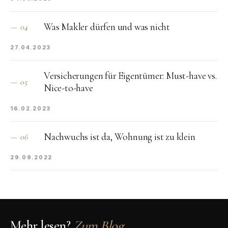
Was Makler dürfen und was nicht
—
04
27.04.2023
Versicherungen für Eigentümer: Must-have vs.
—
05
Nice-to-have
16.02.2023
Nachwuchs ist da, Wohnung ist zu klein
—
06
29.09.2022
Mehr lesen?
Zum Blog.