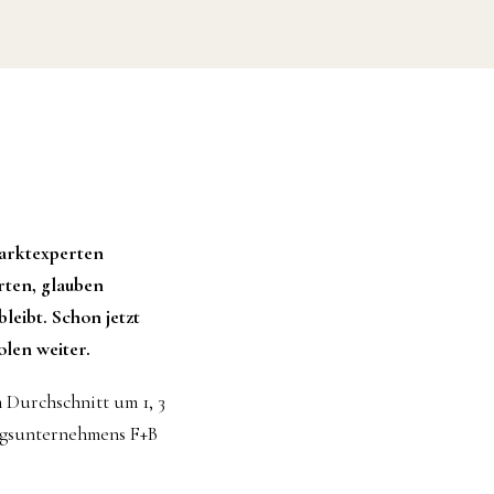
Marktexperten
rten, glauben
eibt. Schon jetzt
olen weiter.
Durchschnitt um 1, 3
ungsunternehmens F+B