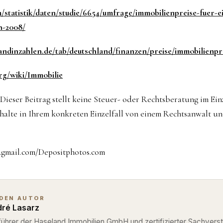
com/statistik/daten/studie/6654/umfrage/immobilienpreise-fue
n-2008/
andinzahlen.de/tab/deutschland/finanzen/preise/immobilienpr
org/wiki/Immobilie
Dieser Beitrag stellt keine Steuer- oder Rechtsberatung im Einze
rhalte in Ihrem konkreten Einzelfall von einem Rechtsanwalt u
.gmail.com/Depositphotos.com
 DEN AUTOR
ré Lasarz
ührer der Haseland Immobilien GmbH und zertifizierter Sachverst