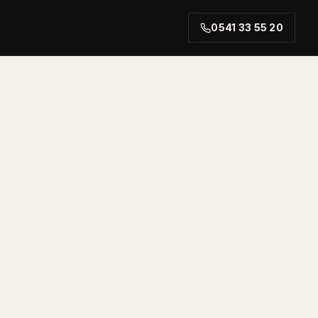
0541 33 55 20
rt.