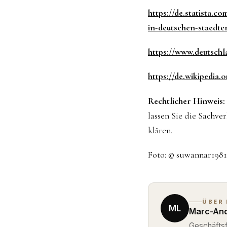
https://de.statista.
in-deutschen-staedte
https://www.deutschl
https://de.wikipedia.
Rechtlicher Hinweis:
lassen Sie die Sachve
klären.
Foto: © suwannar1981
ÜBER
ML
Marc-And
Geschäftsf