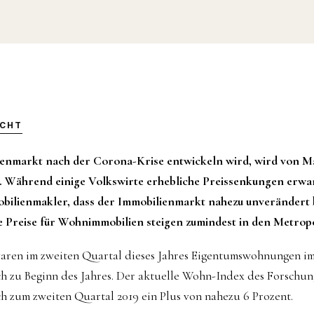
ICHT
ienmarkt nach der Corona-Krise entwickeln wird, wird von 
t. Während einige Volkswirte erhebliche Preissenkungen erwa
ilienmakler, dass der Immobilienmarkt nahezu unverändert bl
ie Preise für Wohnimmobilien steigen zumindest in den Metrop
aren im zweiten Quartal dieses Jahres Eigentumswohnungen im 
och zu Beginn des Jahres. Der aktuelle Wohn-Index des Forsch
ch zum zweiten Quartal 2019 ein Plus von nahezu 6 Prozent.