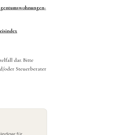
r-eigentumswohnungen-
eisindex
lfall dar. Bitte
nd/oder Steuerberater
ändiger für