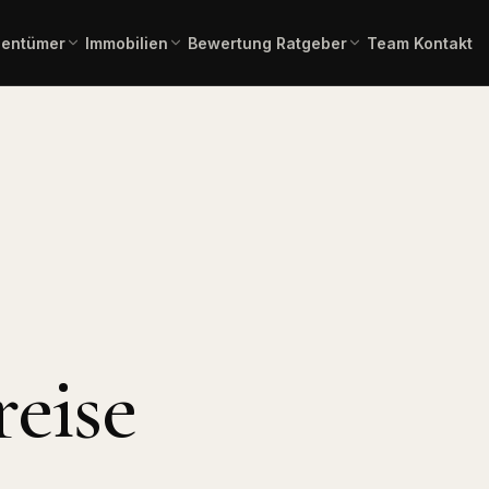
gentümer
Immobilien
Bewertung
Ratgeber
Team
Kontakt
einschätzung in 2 Minuten –
Gesamtübersicht aller aktuellen
Immobilienlexikon A–Z
Fachbegriffe verständlich erklä
ienangebote
rbindlich.
Angebote.
 Kauf
Immobilienbewertung
Angebote Miete
lien zum Erwerb.
Aktuelle Mietangebote.
Kostenlose, marktgerechte
Einschätzung.
mmobilien
Pflegeimmobilien
l, Produktion,
Investment in
Bauträgerservice
Pflegeapartments.
Komplette Vermarktung
neuer Bauvorhaben.
chaftliche
Immobilientausch
en
Verkauf und Neukauf in einem
eise
, Forstflächen.
Zug.
Horses & Dreams
Pferdeimmobilien und
rung
Reitanlagen.
uss, Forward,
ner.