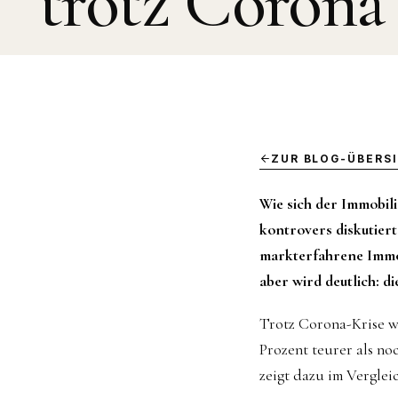
trotz Corona
ZUR BLOG-ÜBERS
Wie sich der Immobil
kontrovers diskutier
markterfahrene Immob
aber wird deutlich: d
Trotz Corona-Krise w
Prozent teurer als n
zeigt dazu im Verglei