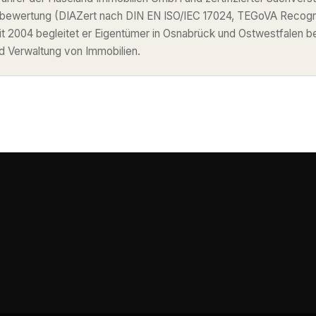
nbewertung (DIAZert nach DIN EN ISO/IEC 17024, TEGoVA Recog
eit 2004 begleitet er Eigentümer in Osnabrück und Ostwestfalen b
d Verwaltung von Immobilien.