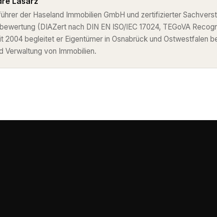
ré Lasarz
ührer der Haseland Immobilien GmbH und zertifizierter Sachverst
nbewertung (DIAZert nach DIN EN ISO/IEC 17024, TEGoVA Recog
eit 2004 begleitet er Eigentümer in Osnabrück und Ostwestfalen b
d Verwaltung von Immobilien.