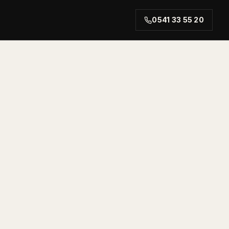
0541 33 55 20
rt.