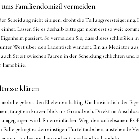
 ums Familiendomizil vermeiden
der Scheidung nicht einigen, droht die Teilungsversteigerung. D
einher. Lassen Sie es deshalb bitte gar nicht erst so weit komme
Eigenheim passiert. So vermeiden Sie, dass dieses schließlich in
unter Wert über den Ladentisch wandert. Ein als Mediator aus
auch Streit zwischen Paaren in der Scheidung schlichten und be
r Immobilie.
tnisse klären
mobilie gehört den Eheleuten hälftig. Um hinsichtlich der Eig
n, taugt ein kurzer Blick ins Grundbuch. Direkt im Anschluss s
 umgegangen wird. Einen einfachen Weg, den unliebsamen Ex-P
ten Falle gelingt es den einstigen Turteltäubchen, anstehende V
regung – zu besprechen und entsprechend zu handeln.