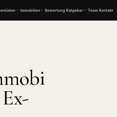
gentümer
Immobilien
Bewertung
Ratgeber
Team
Kontakt
einschätzung in 2 Minuten –
Gesamtübersicht aller aktuellen
Immobilienlexikon A–Z
Fachbegriffe verständlich erklä
ienangebote
rbindlich.
Angebote.
 Kauf
Immobilienbewertung
Angebote Miete
lien zum Erwerb.
Aktuelle Mietangebote.
Kostenlose, marktgerechte
Einschätzung.
mmobilien
Pflegeimmobilien
l, Produktion,
Investment in
mmobi
Bauträgerservice
Pflegeapartments.
Komplette Vermarktung
neuer Bauvorhaben.
chaftliche
Immobilientausch
en
Verkauf und Neukauf in einem
 Ex-
, Forstflächen.
Zug.
Horses & Dreams
Pferdeimmobilien und
rung
Reitanlagen.
uss, Forward,
ner.