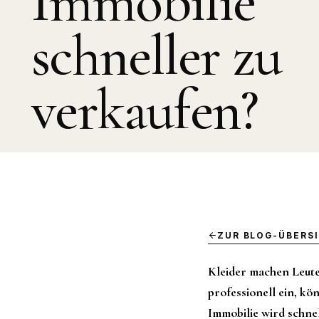
Immobilie
schneller zu
verkaufen?
ZUR BLOG-ÜBERS
Kleider machen Leute
professionell ein, kö
Immobilie wird schnel