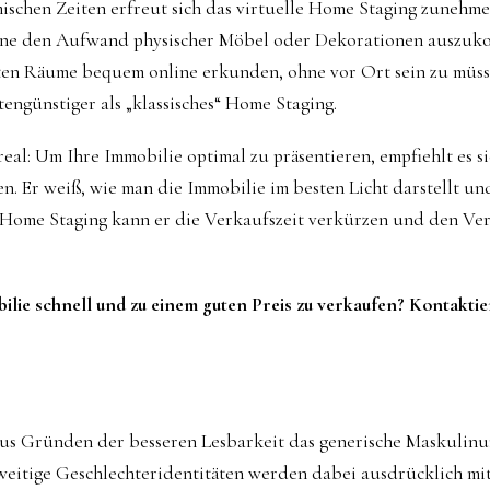
ischen Zeiten erfreut sich das virtuelle Home Staging zunehme
ohne den Aufwand physischer Möbel oder Dekorationen auszuk
ten Räume bequem online erkunden, ohne vor Ort sein zu müss
engünstiger als „klassisches“ Home Staging.
real: Um Ihre Immobilie optimal zu präsentieren, empfiehlt es s
n. Er weiß, wie man die Immobilie im besten Licht darstellt un
t Home Staging kann er die Verkaufszeit verkürzen und den Ver
ilie
schnell und zu einem guten Preis zu verkaufen
? Kontaktie
aus Gründen der besseren Lesbarkeit das generische Maskulin
eitige Geschlechteridentitäten werden dabei ausdrücklich mit