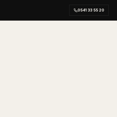
0541 33 55 20
rt.