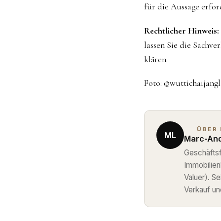
für die Aussage erford
Rechtlicher Hinweis:
lassen Sie die Sachve
klären.
Foto: ©wuttichaijang
ÜBER
ML
Marc-And
Geschäftsf
Immobilie
Valuer). S
Verkauf un