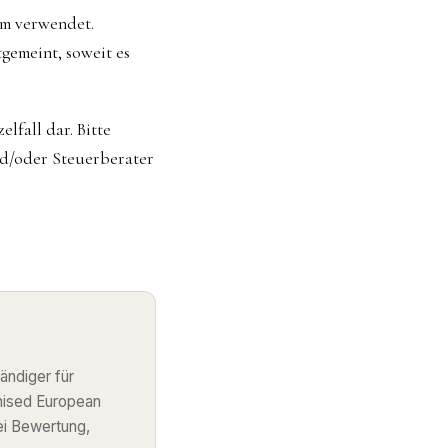
um verwendet.
gemeint, soweit es
lfall dar. Bitte
nd/oder Steuerberater
ändiger für
nised European
ei Bewertung,