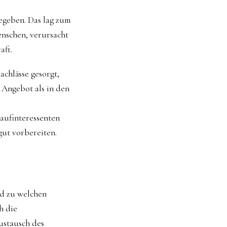
egeben. Das lag zum
enschen, verursacht
aft.
achlässe gesorgt,
 Angebot als in den
aufinteressenten
gut vorbereiten.
nd zu welchen
h die
ustausch des