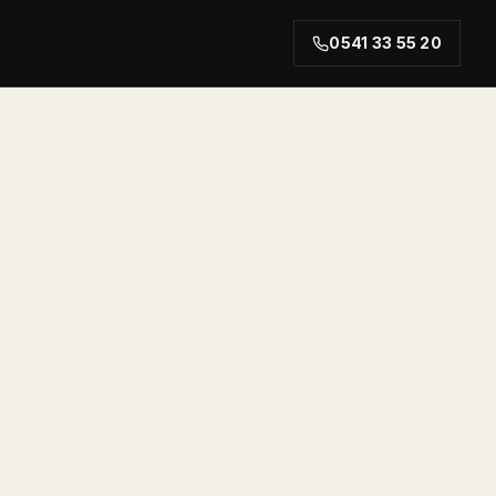
0541 33 55 20
rt.