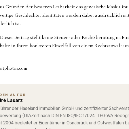
aus Gründen der besseren Lesbarkeit das generische Maskulin
eitige Geschlechteridentitäten werden dabei ausdrücklich mit
erlich ist.
Dieser Beitrag stellt keine Steuer- oder Rechtsberatung im Einze
rhalte in Ihrem konkreten Einzelfall von einem Rechtsanwalt u
sitphotos.com
 DEN AUTOR
ré Lasarz
ührer der Haseland Immobilien GmbH und zertifizierter Sachverst
nbewertung (DIAZert nach DIN EN ISO/IEC 17024, TEGoVA Recog
eit 2004 begleitet er Eigentümer in Osnabrück und Ostwestfalen b