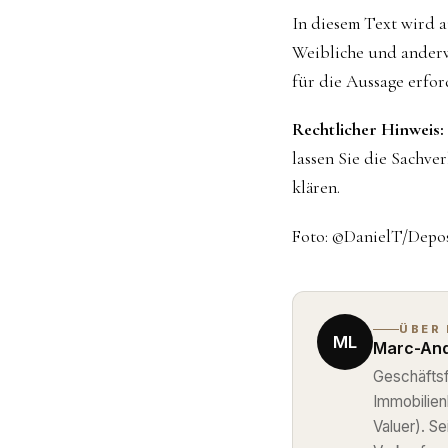
In diesem Text wird 
Weibliche und anderw
für die Aussage erford
Rechtlicher Hinweis:
lassen Sie die Sachve
klären.
Foto: ©DanielT/Depo
ÜBER
ML
Marc-And
Geschäftsf
Immobilie
Valuer). S