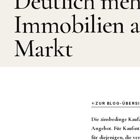
Deutlich meh
Immobilien 
Markt
ZUR BLOG-ÜBERS
Die zinsbedinge Kauf
Angebot. Für Kaufint
für diejenigen, die v