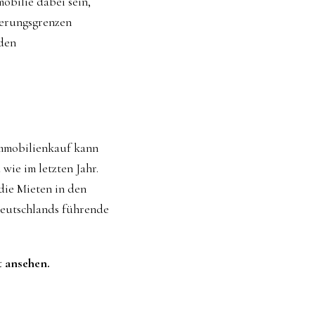
obilie dabei sein,
ierungsgrenzen
 den
 Immobilienkauf kann
wie im letzten Jahr.
die Mieten in den
Deutschlands führende
t ansehen.