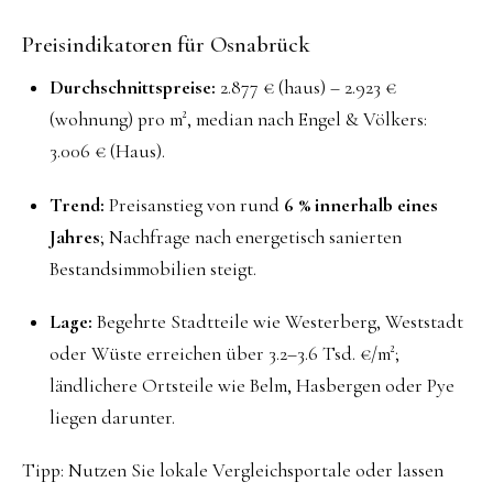
Preisindikatoren für Osnabrück
Durchschnittspreise:
2.877 € (haus) – 2.923 €
(wohnung) pro m², median nach Engel & Völkers:
3.006 € (Haus).
Trend:
Preisanstieg von rund
6 % innerhalb eines
Jahres
; Nachfrage nach energetisch sanierten
Bestandsimmobilien steigt.
Lage:
Begehrte Stadtteile wie Westerberg, Weststadt
oder Wüste erreichen über 3.2–3.6 Tsd. €/m²;
ländlichere Ortsteile wie Belm, Hasbergen oder Pye
liegen darunter.
Tipp: Nutzen Sie lokale Vergleichsportale oder lassen