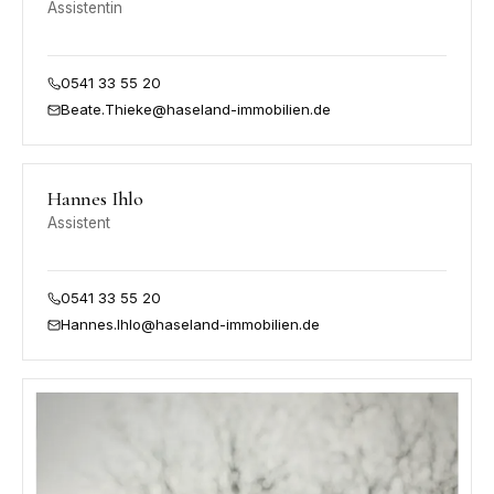
Assistentin
0541 33 55 20
Beate.Thieke@haseland-immobilien.de
Haseland
Hannes Ihlo
IMMOBILIEN
Assistent
0541 33 55 20
Hannes.Ihlo@haseland-immobilien.de