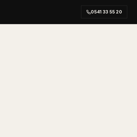
0541 33 55 20
rt.