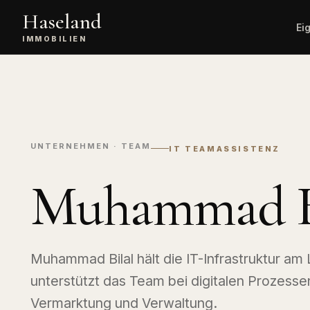
Haseland
Ei
IMMOBILIEN
Kostenlose
Alle
Wert
Bewertung
Immobil
unve
Immobilienverkauf
Angebote
Vermittlung,
Wohnimmobi
Vertragsabschluss,
UNTERNEHMEN · TEAM
IT TEAMASSISTENZ
Übergabe.
Gewerbei
Büro, Hande
Muhammad B
Exklusive
Logistik.
Serviceleistungen
Premium-Vermarktung mit
Landwirts
Mehrwert.
Immobili
Höfe, Äcker
Sachverständigen-
Muhammad Bilal hält die IT-Infrastruktur am
Service
Finanzie
Gutachten und detaillierte
unterstützt das Team bei digitalen Prozess
Bewertung.
KfW, Anschl
Budgetrech
Vermarktung und Verwaltung.